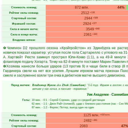
872 млн.
44%
Стоимость команд:
2512
+118
Рейтинг силы команд:
2944
+509
Стартовый состав:
2924
+377
Игравший состав:
3549
+840
Сила в начале матча:
2361
+343
Сила в конце матча:
Владение мячом:
⚽Чемпион D2 прошлого сезона «Крэйгройстон» из Эдинбурга не растер
новичок показал характер: уступая после гола Сартарелло с углового на 3
А. Хартвейт Рюсте замкнул прострел Юли-Кокко (1:1), а на 49-й минут
фланговую подачу Хогарта. Точку на 82-й минуте поставил Марин Павелич п
⚽Хозяева нанесли больше ударов (13 против 9) и чаще били в створ (8 
Гардинера свели на нет все усилия. Лучшим игроком матча признан Пахой
смело и заслуженно взяли три очка в дебютном матче высшего дивизиона.
Перед матчем:
Владимир Жуков
aka
Zhuk
(
Саннибанк
): "1-й тур. Играем в гостях с 
активе у нас ничья, в пассиве - поражение."
Уик Академи
-
Саннибан
Голы:
19 мин.
- 0:1 -
Сергей Сорокин
, удар со средней дистанции
62 мин.
- 1:1 -
Джон Райт
(головой), удар с близкого расстояния (пас -
Сио Мё
87 мин.
- 1:2 -
Фергюс Поттер
, выход один на один
1125 млн.
+410 млн.
Стоимость команд:
2482
+361
Рейтинг силы команд:
2083
47
Стартовый состав: