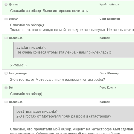
Димаш
Крэйгройстон
Спасибо за обзор. Было интересно почитать.
aviafar
Сент-Джонстон
Спасибо за обзор🤝
Только пертская команда на мой взгляд не очень звучит. Не очень хоче
Василиса
Камнок
aviafar писал(а):
Не очень хочется чтобы эта лейба к нам приклеилась☺️
Учтем-с :)
best_manager
Лохи Юнайтед
2-0 в гостях от Мотеруэлл прям разгром и катастрофа?
Del
Росс Каунти
Спасибо за обзор)
Василиса
Камнок
best_manager писал(а):
2-0 в гостях от Мотеруэлл прям разгром и катастрофа?
Спасибо, что прочитали мой обзор. Акцент на катастрофе был сделан