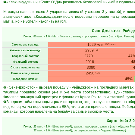
⚽«Клахнакуддин» и «Бэнкс О' Ди» разошлись безголевой ничьей в скучном ма
Команды нанесли всего 8 ударов на двоих (5 у хозяев, 3 у гостей), и лиш
атакующей игре. «Клахнакуддин» после перерыва перешёл на суперзащит
матча, но не успели накопить на гол.
Сент-Джонстон
-
Рейнд
Голы:
86 мин.
- 1:0 -
Мэтт Филлипс
, замкнул прострел с фланга (пас -
Крис Рэнтон
)
1529 млн.
+526 млн.
Стоимость команд:
2989
+28
Рейтинг силы команд:
2770
47
Стартовый состав:
2916
4
Игравший состав:
3380
Сила в начале матча:
2456
+148
Сила в конце матча:
45%
Владение мячом:
⚽«Сент-Джонстон» вырвал победу у «Рейнджерс» на последних минутах -
таблицы прошлого сезона (4-е и 5-е места соответственно). Единстве
Филлипс, замкнувший прострел с фланга от Криса Рэнтона и ставший лучшим
⚽В первом тайме команды играли осторожно, акцентируя внимание на обор
под конец матча переключился в ВВА, что в итоге принесло плоды. Побед
команды, которая нацелена на борьбу за самые высокие места.
Хартс
-
Кейт
2:0
Голы:
23 мин.
- 1:0 -
Шина
(головой), замкнул прострел с фланга (пас -
Абдалла Рчи
37 мин.
- 2:0 -
Шина
(головой), со штрафного (пас -
Лоуренс Шенклэнд
)