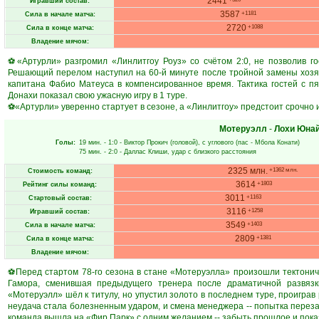
2441
Игравший состав:
3587
+1181
Сила в начале матча:
2720
+1088
Сила в конце матча:
Владение мячом:
⚽«Артурли» разгромил «Линлитгоу Роуз» со счётом 2:0, не позволив го
Решающий перелом наступил на 60-й минуте после тройной замены хозя
капитана Фабио Матеуса в компенсированное время. Тактика гостей с п
Донахи показал свою ужасную игру в 1 туре.
⚽«Артурли» уверенно стартует в сезоне, а «Линлитгоу» предстоит срочно и
Мотеруэлл
-
Лохи Юна
Голы:
19 мин.
- 1:0 -
Виктор Прокич
(головой), с углового (пас -
Мбола Конати
)
75 мин.
- 2:0 -
Даллас Клиши
, удар с близкого расстояния
2325 млн.
+1362 млн.
Стоимость команд:
3614
+1803
Рейтинг силы команд:
3011
+1163
Стартовый состав:
3116
+1258
Игравший состав:
3549
+1403
Сила в начале матча:
2809
+1381
Сила в конце матча:
Владение мячом:
⚽Перед стартом 78-го сезона в стане «Мотеруэлла» произошли тектонич
Гамора, сменившая предыдущего тренера после драматичной развязк
«Мотеруэлл» шёл к титулу, но упустил золото в последнем туре, проигра
неудача стала болезненным ударом, и смена менеджера -- попытка переза
команда вышла на «Фир Парк» с одним желанием -- забыть прошлое и пока