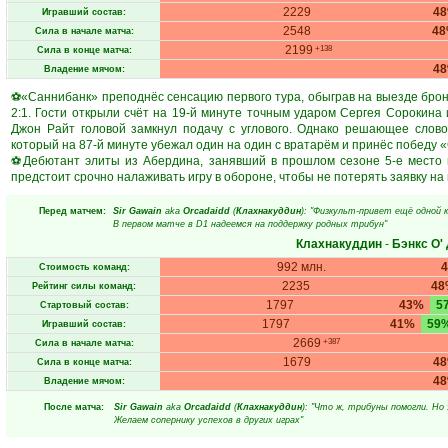
2229
4
Игравший состав:
2548
4
Сила в начале матча:
2199
+138
Сила в конце матча:
4
Владение мячом:
⚽«Саннибанк» преподнёс сенсацию первого тура, обыграв на выезде брон
2:1. Гости открыли счёт на 19-й минуте точным ударом Сергея Сорокина 
Джон Райт головой замкнул подачу с углового. Однако решающее слов
который на 87-й минуте убежал один на один с вратарём и принёс победу 
⚽Дебютант элиты из Абердина, занявший в прошлом сезоне 5-е место в 
предстоит срочно налаживать игру в обороне, чтобы не потерять заявку на 
Перед матчем:
Sir Gawain
aka
Orcadaidd
(
Клахнакуддин
): "Физкульт-привет ещё одной к
В первом матче в D1 надеемся на поддержку родных трибун"
Клахнакуддин
-
Бэнкс О'
992 млн.
Стоимость команд:
2235
48
Рейтинг силы команд:
1797
43%
5
Стартовый состав:
1797
41%
59
Игравший состав:
2669
+387
Сила в начале матча:
1679
4
Сила в конце матча:
4
Владение мячом:
После матча:
Sir Gawain
aka
Orcadaidd
(
Клахнакуддин
): "Что ж, трибуны помогли. Но
Желаем сопернику успехов в других играх"