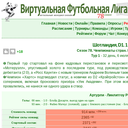
Главная
|
Новости
|
Онлайн
|
Правила
|
Опросы
|
Ре
Расписание
|
Турниры
|
Команды
|
Игроки
|
Т
Рейтинги
|
Форум
|
Чат
|
Конку
Шотландия, D1. 1 
Сезон 78. Чемпионаты стран.
+18
Тур 1
- 32 день, 6 июл
⚽Первый тур стартовал на фоне кадровых перестановок и пересмот
«Мотеруэлл», упустивший золото в последнем туре, под руководство
дебютанта (2:0), а «Росс Каунти» с новым тренером Андреем Волиным также
⚽Чемпион «Хартс» подтвердил статус, а новички из D2 «Крэйгройстон»
соперников, включая бронзового призёра «Уик Академи». При этом вс
провалились, не нанеся ни одного удара в створ.
Артурли
-
Линлитгоу Р
Голы:
66 мин.
- 1:0 -
Блэйр Дохарти
, выход один на один
93 мин.
- 2:0 -
Фабио Матеус
(головой), удар с близкого расстояния (пас -
Блэ
914 млн.
+259 млн.
Стоимость команд:
2365
+92
Рейтинг силы команд:
2371
+262
Стартовый состав:
+320