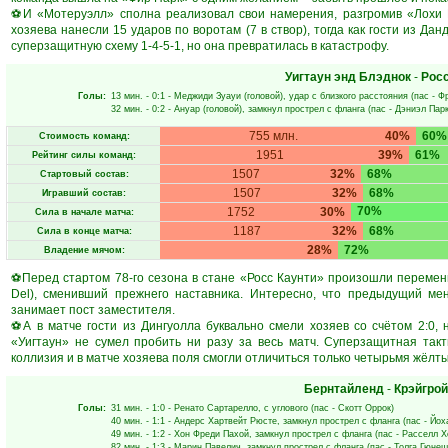
⚽И «Мотеруэлл» сполна реализовал свои намерения, разгромив «Лохи Ю
хозяева нанесли 15 ударов по воротам (7 в створ), тогда как гости из Да
суперзащитную схему 1-4-5-1, но она превратилась в катастрофу.
Уигтаун энд Блэднок
-
Росс
Голы:
13 мин.
- 0:1 -
Меджиди Зуауи
(головой), удар с близкого расстояния (пас -
Ф
32 мин.
- 0:2 -
Ануар
(головой), замкнул прострел с фланга (пас -
Дэниэл Пар
755 млн.
40%
60%
Стоимость команд:
1951
39%
61%
Рейтинг силы команд:
1507
32%
68%
Стартовый состав:
1507
32%
68%
Игравший состав:
70%
1752
30%
Сила в начале матча:
1187
32%
68%
Сила в конце матча:
28%
72%
Владение мячом:
⚽Перед стартом 78-го сезона в стане «Росс Каунти» произошли перемен
Del), сменивший прежнего наставника. Интересно, что предыдущий ме
занимает пост заместителя.
⚽А в матче гости из Дингуолла буквально смели хозяев со счётом 2:0, 
«Уигтаун» не сумел пробить ни разу за весь матч. Суперзащитная такти
коллизия и в матче хозяева поля смогли отличиться только четырьмя жёлт
Бернтайленд
-
Крэйгрой
Голы:
31 мин.
- 1:0 -
Ренато Сартарелло
, с углового (пас -
Скотт Оррок
)
40 мин.
- 1:1 -
Андерс Хартвейт Рюсте
, замкнул прострел с фланга (пас -
Йох
49 мин.
- 1:2 -
Хон Фреди Пахой
, замкнул прострел с фланга (пас -
Расселл Х
82 мин.
- 1:3 -
Марин Павелич
, замкнул прострел с фланга (пас -
Толга Гюнеш