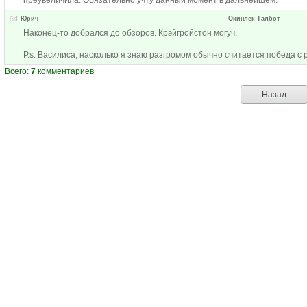
преувеличила. Обязательно учту данный момент в дальнейшем.
Юрич
Окинлек Талбот
Наконец-то добрался до обзоров. Крэйгройстон могуч.
P.s. Василиса, насколько я знаю разгромом обычно считается победа с 
Всего:
7
комментариев
Назад