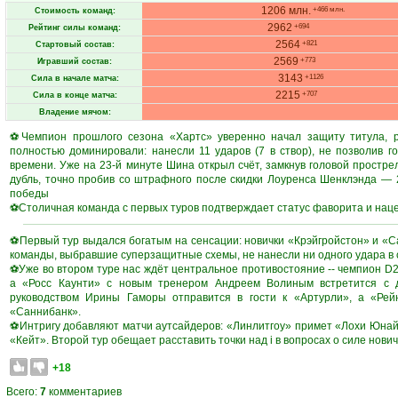
1206 млн.
+466 млн.
Стоимость команд:
2962
+694
Рейтинг силы команд:
2564
+821
Стартовый состав:
2569
+773
Игравший состав:
3143
+1126
Сила в начале матча:
2215
+707
Сила в конце матча:
Владение мячом:
⚽Чемпион прошлого сезона «Хартс» уверенно начал защиту титула, ра
полностью доминировали: нанесли 11 ударов (7 в створ), не позволив 
времени. Уже на 23-й минуте Шина открыл счёт, замкнув головой простре
дубль, точно пробив со штрафного после скидки Лоуренса Шенклэнда — 2
победы
⚽Столичная команда с первых туров подтверждает статус фаворита и наце
⚽Первый тур выдался богатым на сенсации: новички «Крэйгройстон» и «С
команды, выбравшие суперзащитные схемы, не нанесли ни одного удара в 
⚽Уже во втором туре нас ждёт центральное противостояние -- чемпион D
а «Росс Каунти» с новым тренером Андреем Волиным встретится с 
руководством Ирины Гаморы отправится в гости к «Артурли», а «Рей
«Саннибанк».
⚽Интригу добавляют матчи аутсайдеров: «Линлитгоу» примет «Лохи Юнайт
«Кейт». Второй тур обещает расставить точки над i в вопросах о силе нови
+18
Всего:
7
комментариев