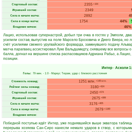
2355
+164
Стартовый состав:
2349
Игравший состав:
2892
4
Сила в начале матча:
1754
44%
Сила в конце матча:
46%
Владение мячом:
Лацио, использовав супернастрой, добыл три очка в гостях у Эмполи, дв
усилили состав, выпустив на поле Марсело Брозовича и Диего Виера, но 
счёт усилиями свежего уругвайского форварда, замкнувшего подачу Альва
матча парагваец ассистировал Луке Вальдшмидту, снявшему все вопросы о 
балла, догнал на вершине списка распасовщиков Адриана Рабьо, а Лацио,
позиции.
Интер
-
Асколи
1
Голы:
79 мин.
- 1:0 -
Маркус Тюрам
, удар с близкого расстояния
1251 млн.
+148 млн.
Стоимость команд:
3180
+924
Рейтинг силы команд:
2450
+674
Стартовый состав:
2675
+899
Игравший состав:
3176
+805
Сила в начале матча:
2679
+1180
Сила в конце матча:
Владение мячом:
Победной поступью идёт Интер, уже поднявшийся выше экватора таблицы
перерыва хозяева Сан-Сиро нанесли немало ударов в створ, с которыми