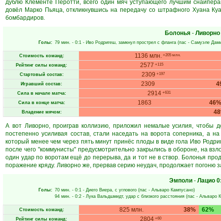
дублю Клементе Перотти, всего один мяч уступающего лучшим снайперам
довёл Марко Пьяца, откликнувшись на передачу со штрафного Хуана Ку
бомбардиров.
Болонья
-
Ливорно
Голы:
79 мин.
- 0:1 -
Иво Родригеш
, замкнул прострел с фланга (пас -
Самуэле Дам
1136 млн.
+205 млн.
Стоимость команд:
2577
+115
Рейтинг силы команд:
2309
+197
Стартовый состав:
2309
4
Игравший состав:
2914
+631
Сила в начале матча:
1863
46
Сила в конце матча:
4
Владение мячом:
А вот Ливорно, проиграв коллизию, приложил немалые усилия, чтобы д
постепенно усиливая состав, стали наседать на ворота соперника, а н
который менее чем через пять минут принёс плоды в виде гола Иво Родр
после чего "коммунисты" предусмотрительно закрылись в обороне, на взло
один удар по воротам ещё до перерыва, да и тот не в створ. Болонья про
поражение кряду. Ливорно же, прервав серию неудач, продолжает погоню з
Эмполи
-
Лацио
0
Голы:
70 мин.
- 0:1 -
Диего Виера
, с углового (пас -
Альваро Кампусано
)
94 мин.
- 0:2 -
Лука Вальдшмидт
, удар с близкого расстояния (пас -
Альваро 
825 млн.
38%
62%
Стоимость команд:
2804
+60
Рейтинг силы команд: