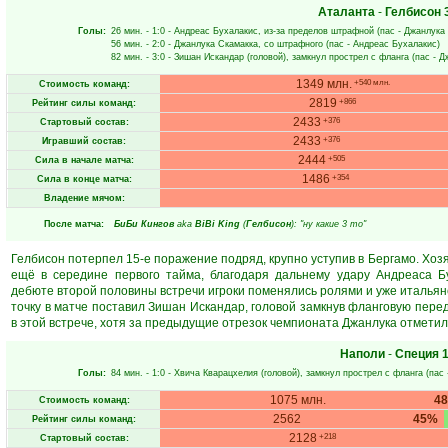
Аталанта
-
Гелбисон
Голы:
26 мин.
- 1:0 -
Андреас Бухалакис
, из-за пределов штрафной (пас -
Джанлука
56 мин.
- 2:0 -
Джанлука Скамакка
, со штрафного (пас -
Андреас Бухалакис
)
82 мин.
- 3:0 -
Зишан Искандар
(головой), замкнул прострел с фланга (пас -
Д
1349 млн.
+540 млн.
Стоимость команд:
2819
+866
Рейтинг силы команд:
2433
+376
Стартовый состав:
2433
+376
Игравший состав:
2444
+505
Сила в начале матча:
1486
+354
Сила в конце матча:
Владение мячом:
После матча:
БиБи Кингов
aka
BiBi King
(
Гелбисон
): "ну какие 3 то"
Гелбисон потерпел 15-е поражение подряд, крупно уступив в Бергамо. Хоз
ещё в середине первого тайма, благодаря дальнему удару Андреаса Бу
дебюте второй половины встречи игроки поменялись ролями и уже итальян
точку в матче поставил Зишан Искандар, головой замкнув фланговую перед
в этой встрече, хотя за предыдущие отрезок чемпионата Джанлука отметил
Наполи
-
Специя
1
Голы:
84 мин.
- 1:0 -
Хвича Кварацхелия
(головой), замкнул прострел с фланга (пас
1075 млн.
4
Стоимость команд:
2562
45%
Рейтинг силы команд:
2128
+218
Стартовый состав: