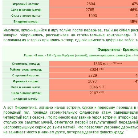
2604
47
Игравший состав:
2765
46%
Сила в начале матча:
1993
Сила в конце матча:
46%
Владение мячом:
Имолезе, включившийся в игру только после перерыва, так и не сумел рас
коварно оборонялась, рассчитывая на стремительные контрвыпады. В
половины из которых пришлись в створ, однако изменить цифры на табло та
Фиорентина
-
Кремон
Голы:
41 мин.
- 1:0 -
Гулам Горбунов
(головой), замкнул прострел с фланга (пас -
Ни
1363 млн.
+622 млн.
Стоимость команд:
3034
+393
Рейтинг силы команд:
2729
Стартовый состав:
2698
4
Игравший состав:
3046
+372
Сила в начале матча:
2107
+266
Сила в конце матча:
Владение мячом:
А вот Фиорентина, активно начав встречу, ближе к перерыву перешла 
победный гол, проведя стремительную фланговую атаку, завершившую
четвёртый гол в сезоне, что принесло ему звание героя встречи, второй ра
столько же забитых мячей, отметился первой результативной передачей
беспроигрышную серию до 19-ти матчей, что позволяет уверенно держатьс
не занимает место в нижнем дуэте, потерпев девятое фиаско кряду.