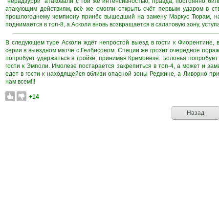
"нерадзурри" атаковали с той же интенсивностью, правда, постоянно бил
атакующим действиям, всё же смогли открыть счёт первым ударом в ст
прошлогоднему чемпиону принёс вышедший на замену Маркус Тюрам, нан
поднимается в топ-8, а Асколи вновь возвращается в салатовую зону, усту
В следующем туре Асколи ждёт непростой выезд в гости к Фиорентине, 
серии в выездном матче с Гелбисоном. Специи же грозит очередное пор
попробует удержаться в тройке, принимая Кремонезе. Болонья попробует 
гости к Эмполи. Имолезе постарается закрепиться в топ-4, а может и зам
едет в гости к находящейся вблизи опасной зоны Реджине, а Ливорно пр
нам всем!!!
+14
Назад