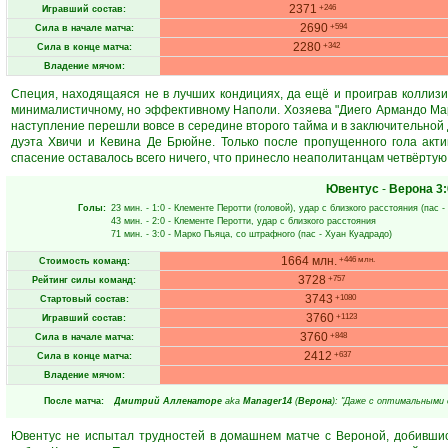
2371
+246
Игравший состав:
2690
+594
Сила в начале матча:
2280
+342
Сила в конце матча:
Владение мячом:
Специя, находящаяся не в лучших кондициях, да ещё и проиграв коллизи
минималистичному, но эффективному Наполи. Хозяева "Диего Армандо Мара
наступление перешли вовсе в середине второго тайма и в заключительной
дуэта Хвичи и Кевина Де Брюйне. Только после пропущенного гола акт
спасение оставалось всего ничего, что принесло неаполитанцам четвёрту
Ювентус
-
Верона
3:
Голы:
23 мин.
- 1:0 -
Клементе Перотти
(головой), удар с близкого расстояния (пас -
43 мин.
- 2:0 -
Клементе Перотти
, удар с близкого расстояния
71 мин.
- 3:0 -
Марко Пьяца
, со штрафного (пас -
Хуан Куадрадо
)
1664 млн.
+446 млн.
Стоимость команд:
3728
+757
Рейтинг силы команд:
3743
+1080
Стартовый состав:
3760
+1123
Игравший состав:
3760
+848
Сила в начале матча:
2412
+637
Сила в конце матча:
Владение мячом:
После матча:
Дмитрий Алленаторе
aka
Manager14
(
Верона
): "Даже с оптимальными
Ювентус не испытал трудностей в домашнем матче с Вероной, добившис