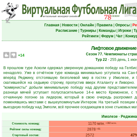
Главная
|
Новости
|
Онлайн
|
Правила
|
Опросы
|
Ре
Расписание
|
Турниры
|
Команды
|
Игроки
|
Т
Рейтинги
|
Форум
|
Чат
|
Конку
Лифтовое движение
Сезон 77. Чемпионаты стран
+14
Тур 22
- 255 день, 1 ию
В прошлом туре Асколи одержал уверенную домашнюю победу на Гелбисон
ненадолго. Уже в отчётном туре команда минимально уступила на Сан-
вперёд Реджину, отстоявшую безголевой мир в гостях у Имолезе, и
скатившейся на седьмую строчку, пропустив вверх Аталанту и Ливорно.
"коммунисты" добыли минимальную победу над другим представителем
разнице мячей уступает полуспасительное 14-е место Кремонезе, с
отчаянную погоню за лидером, который в свою очередь разгромил 
поменявшись местами с вышеупомянутым Интером. На третьей позиции о
выездную победу над Эмполи, всё прочнее оседающем в зоне стыковых ма
Имолезе
-
Реджина
1170 млн.
+382 млн.
Стоимость команд:
2878
+91
Рейтинг силы команд:
2572
47
Стартовый состав: