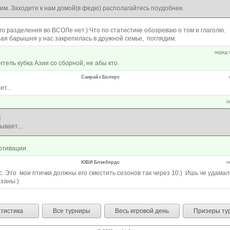
сим. Заходите к нам домой(в федю) располагайтесь поудобнее.
о разделения во ВСОЛе нет.) Что по статистике обозреваю о том и глаголю.
лая барышня у нас закрепилась в дружной семье, поглядим.
перед 
ель кубка Азии со сборной, не абы кто.
Санрайз Болерс
т...
п
:
ывает...
отивации.
ЮВИ Блэкбердс
п
 Это мои птички должны его сместить сезонов так через 10:) Ишь че удамал
заны:)
тистика
Все турниры
Весь игровой день
Призеры ту