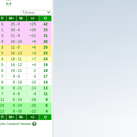
?:?
П
М+
М-
+/-
О
0
25
-
0
+25
42
1
30
-
4
+26
33
3
21
-
9
+12
31
4
16
-
10
+6
26
3
11
-
5
+6
25
5
16
-
13
+3
25
4
18
-
11
+7
24
5
16
-
12
+4
19
6
19
-
21
-2
18
7
9
-
9
0
17
8
8
-
18
-10
14
9
8
-
21
-13
13
7
4
-
8
-4
11
11
6
-
24
-18
9
10
4
-
24
-20
8
12
8
-
30
-22
4
П
М+
М-
+/-
О
Кубок Северной Америки