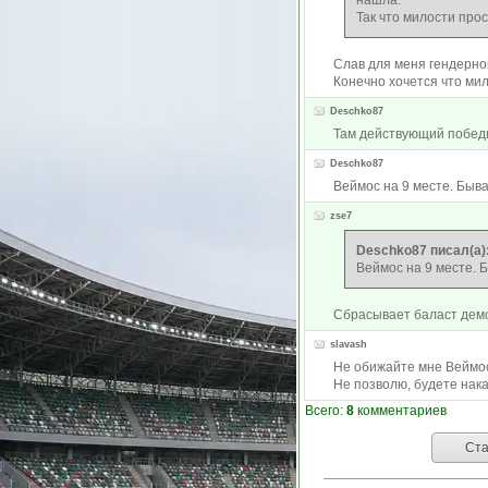
нашла.
Так что милости про
Слав для меня гендерног
Конечно хочется что ми
Deschko87
Там действующий победит
Deschko87
Веймос на 9 месте. Бывае
zse7
Deschko87 писал(а)
Веймос на 9 месте. Б
Сбрасывает баласт дем
slavash
Не обижайте мне Веймос.
Не позволю, будете нака
Всего:
8
комментариев
Ста