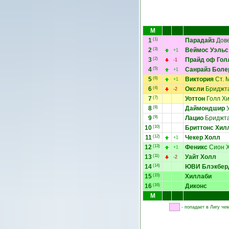
М
1
(1)
Парадайз
Дов
2
(3)
Веймос Уэльс
+1
3
(2)
Прайд оф Гол
-1
4
(5)
Санрайз Боле
+1
5
(6)
Виктория
Ст. 
+1
6
(4)
Оксли
Бриджт
-2
7
(7)
Уоттон
Голл Х
8
(8)
Даймондшир
У
9
(9)
Лацио
Бриджт
10
(10)
Бриттонс Хил
11
(12)
Чекер Холл
+1
12
(13)
Феникс
Сион 
+1
13
(11)
Уайт Холл
-2
14
(14)
ЮВИ Блэкбер
15
(15)
Хиллаби
16
(16)
Диконс
М
- попадает в Лигу че