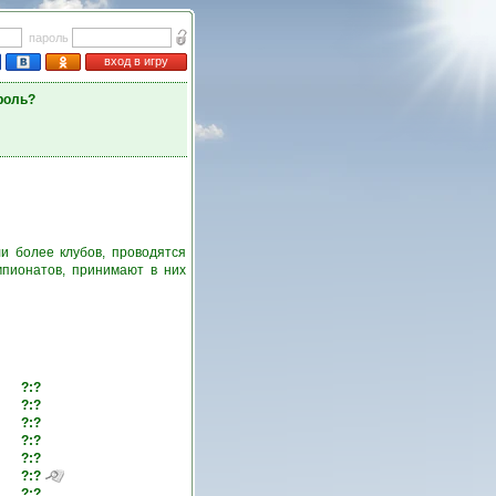
пароль
вход в игру
роль?
и более клубов, проводятся
пионатов, принимают в них
?:?
?:?
?:?
?:?
?:?
?:?
?:?