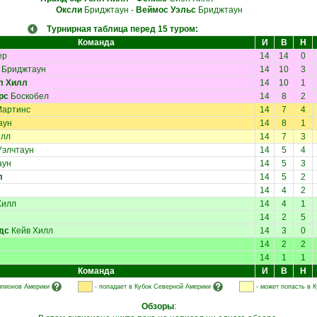
Оксли
Бриджтаун
-
Веймос Уэльс
Бриджтаун
Турнирная таблица перед 15 туром:
Команда
И
В
Н
ер
14
14
0
Бриджтаун
14
10
3
л Хилл
14
10
1
рс
Боскобел
14
8
2
Мартинс
14
7
4
аун
14
8
1
илл
14
7
3
элчтаун
14
5
4
аун
14
5
3
л
14
5
2
14
4
2
Хилл
14
4
1
14
2
5
дс
Кейв Хилл
14
3
0
14
2
2
14
1
1
Команда
И
В
Н
мпионов Америки
- попадает в Кубок Северной Америки
- может попасть в 
Обзоры
: