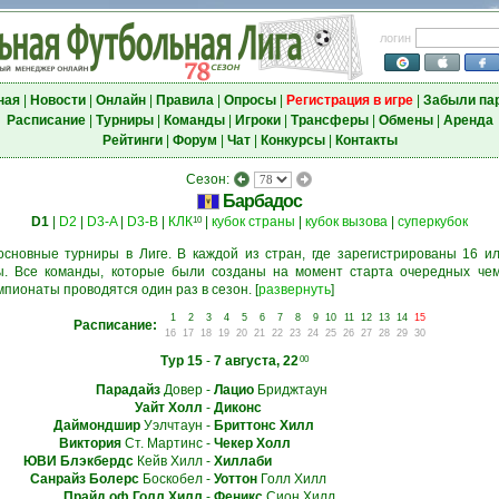
логин
ная
|
Новости
|
Онлайн
|
Правила
|
Опросы
|
Регистрация в игре
|
Забыли па
Расписание
|
Турниры
|
Команды
|
Игроки
|
Трансферы
|
Обмены
|
Аренда
Рейтинги
|
Форум
|
Чат
|
Конкурсы
|
Контакты
Сезон:
Барбадос
D1
|
D2
|
D3-A
|
D3-B
|
КЛК
|
кубок страны
|
кубок вызова
|
суперкубок
10
основные турниры в Лиге. В каждой из стран, где зарегистрированы 16 ил
. Все команды, которые были созданы на момент старта очередных чем
мпионаты проводятся один раз в сезон.
[
развернуть
]
1
2
3
4
5
6
7
8
9
10
11
12
13
14
15
Расписание:
16
17
18
19
20
21
22
23
24
25
26
27
28
29
30
Тур 15
-
7 августа, 22
00
Парадайз
Довер
-
Лацио
Бриджтаун
Уайт Холл
-
Диконс
Даймондшир
Уэлчтаун
-
Бриттонс Хилл
Виктория
Ст. Мартинс
-
Чекер Холл
ЮВИ Блэкбердс
Кейв Хилл
-
Хиллаби
Санрайз Болерс
Боскобел
-
Уоттон
Голл Хилл
Прайд оф Голл Хилл
-
Феникс
Сион Хилл