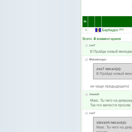
№
Барбадос
2572
3.
Всего:
8
комментариев
zse7
В Прайде новый менедже
Mehadzeigor
zse7 писал(а):
В Прайде новый мене
не чаще предыдущего)
slavash
Макс. Ты чего на девушк
Так что милости просим.
zse7
slavash писал(а):
Макс. Ты чего на дев