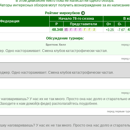
В этом дивизионе никто пока не написал ни одного обзора.
Авторы интересных обзоров могут получить вознаграждение за их написание
Рейтинг мирокубков
Начало 78-го сезона
В к
Федерация
Р
Представители
О+
О-
+3.25
-7.67
48.348
4
Г
Г
Г
Г
Г
Г
2
Обсуждение турнира
:
Бриттонс Хилл
перед 
р. Одно настораживает. Смена клубов катастрофически частая.
перед 
джер. Одно настораживает. Смена клубов катастрофически частая.
перед 
у наговариваешь? У нас их не так много. Просто она нас долго и старательно 
 Заходите к нам домой(в федю) располагайтесь поудобнее.
перед первым туро
ушку наговариваешь? У нас их не так много. Просто она нас долго и старател