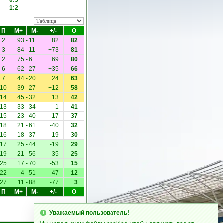
0:3
1:2
П
М+
М-
+/-
О
2
93
-
11
+82
82
3
84
-
11
+73
81
2
75
-
6
+69
80
6
62
-
27
+35
66
7
44
-
20
+24
63
10
39
-
27
+12
58
14
45
-
32
+13
42
13
33
-
34
-1
41
15
23
-
40
-17
37
18
21
-
61
-40
32
16
18
-
37
-19
30
17
25
-
44
-19
29
19
21
-
56
-35
25
25
17
-
70
-53
15
22
4
-
51
-47
12
27
11
-
88
-77
3
П
М+
М-
+/-
О
Уважаемый пользователь!