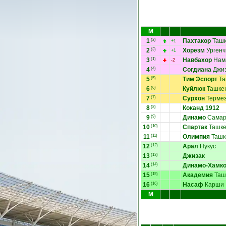
М
1
(2)
Пахтакор
Ташк
+1
2
(3)
Хорезм
Ургенч
+1
3
(1)
Навбахор
Нам
-2
4
(4)
Согдиана
Джи
5
(5)
Тим Эспорт
Та
6
(6)
Куйлюк
Ташке
7
(7)
Сурхон
Терме
8
(8)
Коканд 1912
9
(9)
Динамо
Самар
10
(10)
Спартак
Ташке
11
(11)
Олимпия
Ташк
12
(12)
Арал
Нукус
13
(13)
Джизак
14
(14)
Динамо-Хамк
15
(15)
Академия
Таш
16
(16)
Насаф
Карши
М