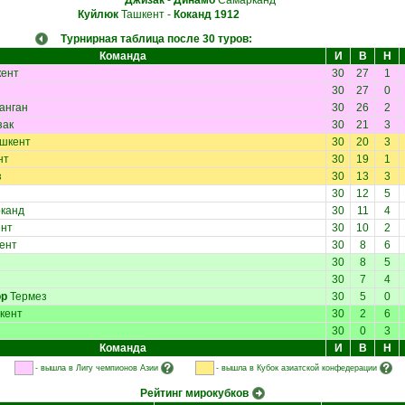
Джизак
-
Динамо
Самарканд
Куйлюк
Ташкент
-
Коканд 1912
Турнирная таблица после 30 туров:
Команда
И
В
Н
ент
30
27
1
30
27
0
анган
30
26
2
зак
30
21
3
шкент
30
20
3
нт
30
19
1
з
30
13
3
30
12
5
канд
30
11
4
нт
30
10
2
ент
30
8
6
30
8
5
30
7
4
ор
Термез
30
5
0
кент
30
2
6
30
0
3
Команда
И
В
Н
- вышла в Лигу чемпионов Азии
- вышла в Кубок азиатской конфедерации
Рейтинг мирокубков