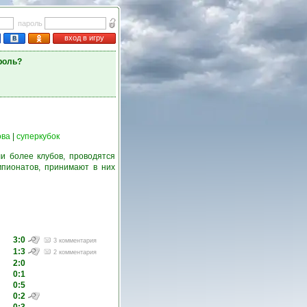
пароль
вход в игру
роль?
ова
|
суперкубок
и более клубов, проводятся
пионатов, принимают в них
3:0
3 комментария
1:3
2 комментария
2:0
0:1
0:5
0:2