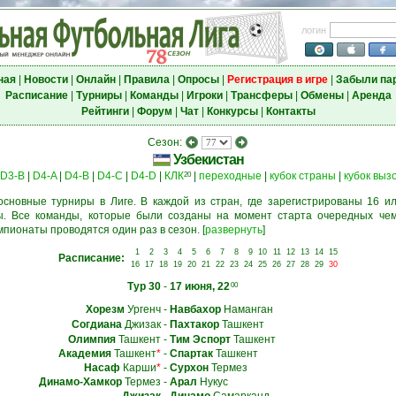
логин
ная
|
Новости
|
Онлайн
|
Правила
|
Опросы
|
Регистрация в игре
|
Забыли па
Расписание
|
Турниры
|
Команды
|
Игроки
|
Трансферы
|
Обмены
|
Аренда
Рейтинги
|
Форум
|
Чат
|
Конкурсы
|
Контакты
Сезон:
Узбекистан
D3-B
|
D4-A
|
D4-B
|
D4-C
|
D4-D
|
КЛК
|
переходные
|
кубок страны
|
кубок выз
20
основные турниры в Лиге. В каждой из стран, где зарегистрированы 16 ил
. Все команды, которые были созданы на момент старта очередных чем
мпионаты проводятся один раз в сезон.
[
развернуть
]
1
2
3
4
5
6
7
8
9
10
11
12
13
14
15
Расписание:
16
17
18
19
20
21
22
23
24
25
26
27
28
29
30
Тур 30
-
17 июня, 22
00
Хорезм
Ургенч
-
Навбахор
Наманган
Согдиана
Джизак
-
Пахтакор
Ташкент
Олимпия
Ташкент
-
Тим Эспорт
Ташкент
Академия
Ташкент
*
-
Спартак
Ташкент
Насаф
Карши
*
-
Сурхон
Термез
Динамо-Хамкор
Термез
-
Арал
Нукус