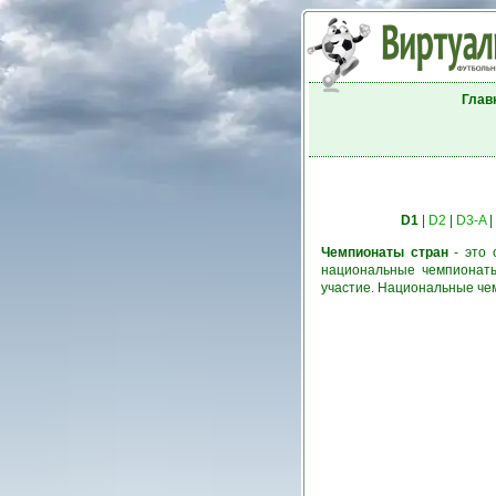
Глав
D1
|
D2
|
D3-A
|
Чемпионаты стран
- это 
национальные чемпионаты
участие. Национальные че