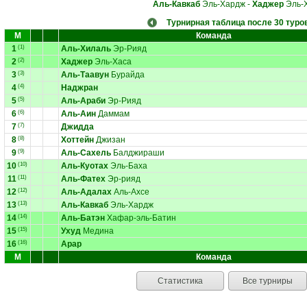
Аль-Кавкаб
Эль-Хардж
-
Хаджер
Эль-
Турнирная таблица после 30 туро
М
Команда
1
(1)
Аль-Хилаль
Эр-Рияд
2
(2)
Хаджер
Эль-Хаса
3
(3)
Аль-Таавун
Бурайда
4
(4)
Наджран
5
(5)
Аль-Араби
Эр-Рияд
6
(6)
Аль-Аин
Даммам
7
(7)
Джидда
8
(8)
Хоттейн
Джизан
9
(9)
Аль-Сахель
Балджираши
10
(10)
Аль-Куотах
Эль-Баха
11
(11)
Аль-Фатех
Эр-рияд
12
(12)
Аль-Адалах
Аль-Ахсе
13
(13)
Аль-Кавкаб
Эль-Хардж
14
(14)
Аль-Батэн
Хафар-эль-Батин
15
(15)
Ухуд
Медина
16
(16)
Арар
М
Команда
Статистика
Все турниры