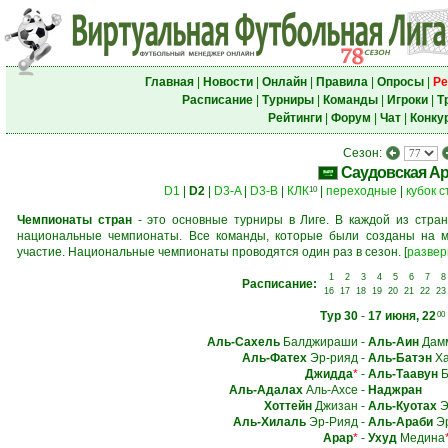
Главная
|
Новости
|
Онлайн
|
Правила
|
Опросы
|
Ре
Расписание
|
Турниры
|
Команды
|
Игроки
|
Т
Рейтинги
|
Форум
|
Чат
|
Конку
Сезон:
Саудовская А
D1
|
D2
|
D3-A
|
D3-B
|
КЛК
|
переходные
|
кубок 
10
Чемпионаты стран
- это основные турниры в Лиге. В каждой из стран
национальные чемпионаты. Все команды, которые были созданы на м
участие. Национальные чемпионаты проводятся один раз в сезон.
[
развер
1
2
3
4
5
6
7
8
Расписание:
16
17
18
19
20
21
22
23
Тур 30
-
17 июня, 22
00
Аль-Сахель
Балджираши
-
Аль-Аин
Дам
Аль-Фатех
Эр-рияд
-
Аль-Батэн
Ха
Джидда
*
-
Аль-Таавун
Б
Аль-Адалах
Аль-Ахсе
-
Наджран
Хоттейн
Джизан
-
Аль-Куотах
Э
Аль-Хилаль
Эр-Рияд
-
Аль-Араби
Эр
Арар
*
-
Ухуд
Медина