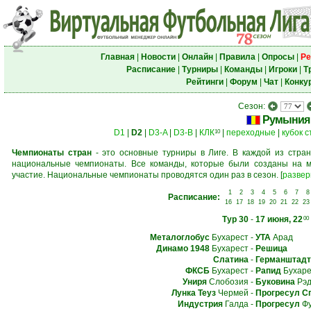
Главная
|
Новости
|
Онлайн
|
Правила
|
Опросы
|
Ре
Расписание
|
Турниры
|
Команды
|
Игроки
|
Т
Рейтинги
|
Форум
|
Чат
|
Конку
Сезон:
Румыния
D1
|
D2
|
D3-A
|
D3-B
|
КЛК
|
переходные
|
кубок 
10
Чемпионаты стран
- это основные турниры в Лиге. В каждой из стран
национальные чемпионаты. Все команды, которые были созданы на м
участие. Национальные чемпионаты проводятся один раз в сезон.
[
развер
1
2
3
4
5
6
7
8
Расписание:
16
17
18
19
20
21
22
23
Тур 30
-
17 июня, 22
00
Металоглобус
Бухарест
-
УТА
Арад
Динамо 1948
Бухарест
-
Решица
Слатина
-
Германштадт
ФКСБ
Бухарест
-
Рапид
Бухаре
Униря
Слобозия
-
Буковина
Рэд
Лунка Теуз
Чермей
-
Прогресул С
Индустрия
Галда
-
Прогресул
Фу