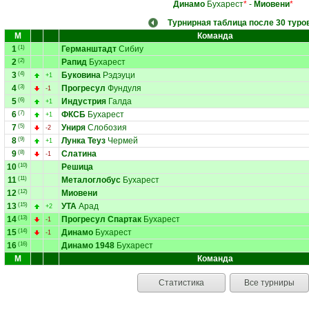
Динамо
Бухарест
*
-
Миовени
*
Турнирная таблица после 30 туро
М
Команда
1
(1)
Германштадт
Сибиу
2
(2)
Рапид
Бухарест
3
(4)
Буковина
Рэдэуци
+1
4
(3)
Прогресул
Фундуля
-1
5
(6)
Индустрия
Галда
+1
6
(7)
ФКСБ
Бухарест
+1
7
(5)
Униря
Слобозия
-2
8
(9)
Лунка Теуз
Чермей
+1
9
(8)
Слатина
-1
10
(10)
Решица
11
(11)
Металоглобус
Бухарест
12
(12)
Миовени
13
(15)
УТА
Арад
+2
14
(13)
Прогресул Спартак
Бухарест
-1
15
(14)
Динамо
Бухарест
-1
16
(16)
Динамо 1948
Бухарест
М
Команда
Статистика
Все турниры