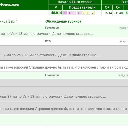
Начало 77-го сезона
В к
Федерация
Р
Представители
О+
О-
+5.14
-11.40
48.914
4
Г
Г
Г
Г
Г
Г
3
ица 1 из 4
Обсуждение турнира
:
Гронинген
перед п
и по Vs и 13-ми по стоимости. Даже немного страшно....
ПСВ
перед п
37-ми по Vs и 13-ми по стоимости. Даже немного страшно....
ы также говорил) Страшно должно быть тем, кто заключен с таким тигром в од
Гронинген
перед п
ат 37-ми по Vs и 13-ми по стоимости. Даже немного страшно....
е ты также говорил) Страшно должно быть тем, кто заключен с таким тигром в