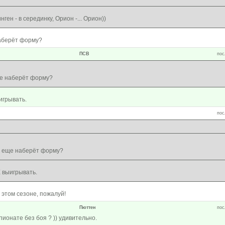
инген - в серединку, Орион -... Орион))
аберёт форму?
ПСВ
пос
е наберёт форму?
игрывать.
пос
 еще наберёт форму?
 выигрывать.
в этом сезоне, пожалуй!
Пюттен
пос
пионате без боя ? )) удивительно.