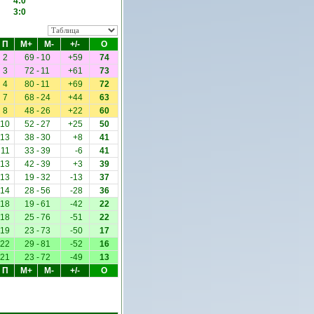
4:0
3:0
П
М+
М-
+/-
О
2
69
-
10
+59
74
3
72
-
11
+61
73
4
80
-
11
+69
72
7
68
-
24
+44
63
8
48
-
26
+22
60
10
52
-
27
+25
50
13
38
-
30
+8
41
11
33
-
39
-6
41
13
42
-
39
+3
39
13
19
-
32
-13
37
14
28
-
56
-28
36
18
19
-
61
-42
22
18
25
-
76
-51
22
19
23
-
73
-50
17
22
29
-
81
-52
16
21
23
-
72
-49
13
П
М+
М-
+/-
О