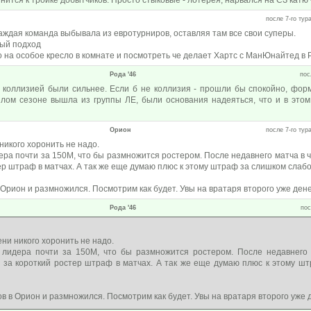
ится к тройке добытчиков. Просто стыковые - лотерея, нарвался на СЗ катю - 
после 7-го тура
аждая команда выбывала из евротурниров, оставляя там все свои суперы.
вый подход
о на особое кресло в комнате и посмотреть че делает Хартс с МанЮнайтед в
Рода '46
пос
 коллизией были сильнее. Если б не коллизия - прошли бы спокойно, фор
шлом сезоне вышла из группы ЛЕ, были основания надеяться, что и в эт
Орион
после 7-го тура
икого хоронить не надо.
ра почти за 150М, что бы размножится ростером. После недавнего матча в 
ер штраф в матчах. А так же еще думаю плюс к этому штраф за слишком слабо
 Орион и размножился. Посмотрим как будет. Увы на вратаря второго уже дене
Рода '46
пос
ни никого хоронить не надо.
лидера почти за 150М, что бы размножится ростером. После недавнего 
, за короткий ростер штраф в матчах. А так же еще думаю плюс к этому ш
в в Орион и размножился. Посмотрим как будет. Увы на вратаря второго уже 