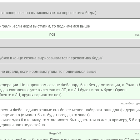
ов в конце сезона вырисовывается перспектива беды(
играли, если норм выступим, то поднимемся выше
ПСВ
пос
:
убков в конце сезона вырисовывается перспектива беды(
не играли, если норм выступим, то поднимемся выше
федерации. Но в прошлом сезоне Фейенорд был без демотивации, а Рода в Л
ода к сожалению уже вылетела из ЛЕ, а в ЛЧ будет играть будет Орион.
венте в ЛЧ, других вариантов нет)
после 6-го тура
Утрехт и Фейе - единственные кто более-менее набирают очки для федераци
еще долго (и может быть будет всегда, кто знает).
очков эдак 6 в копилку, то этого может быть достаточно для, к примеру, 5-й ст
дерация пока недостойна
Рода '46
пос