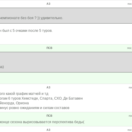
АЗ
пос
чемпионате без боя ? )) удивительно.
был с 5 очками после 5 туров.
ПСВ
пос
ка)
АЗ
по
ого какой график матчей и тд
огам 6 туров Хемстеде, Спарта, СХО, Де Батавен
ейенорда, Ориона
инус ровно ожиданиям и силам составов
ПСВ
по
в конце сезона вырисовывается перспектива беды(
АЗ
пос