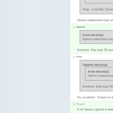
Роду - в тройку, Грон
Орион наверняка еще н
Sapient
Arne писал(а):
Орион наверняка ещ
Конечно. Ему еще ЛЕ вы
Arne
Sapient писал(а):
Arne писал(а):
Орион наверняка
Конечно. Ему еще ЛЕ
Ну, он может. Только не 
FloopY
А чё Орион сдался в чем