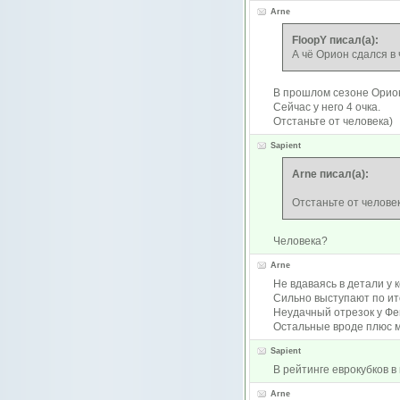
Arne
FloopY писал(а):
А чё Орион сдался в 
В прошлом сезоне Орион 
Сейчас у него 4 очка.
Отстаньте от человека)
Sapient
Arne писал(а):
Отстаньте от челове
Человека?
Arne
Не вдаваясь в детали у к
Сильно выступают по ит
Неудачный отрезок у Ф
Остальные вроде плюс м
Sapient
В рейтинге еврокубков 
Arne