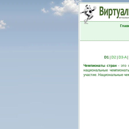
Глав
D1
|
D2
|
D3-A
|
Чемпионаты стран
- это 
национальные чемпионаты
участие. Национальные че