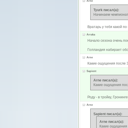
Arne
Tyurk писал(а):
Начинаем чемпионат 
Вратарь у тебя какой по
Arraka
Начало сезона очень по
Голландия набирает об
Arne
Какие ощущения после 3 
Sapient
Arne писал(а):
Какие ощущения посл
Роду - в тройку, Гронинге
Arne
Sapient писал(а):
Arne писал(а):
Какие ощущения п