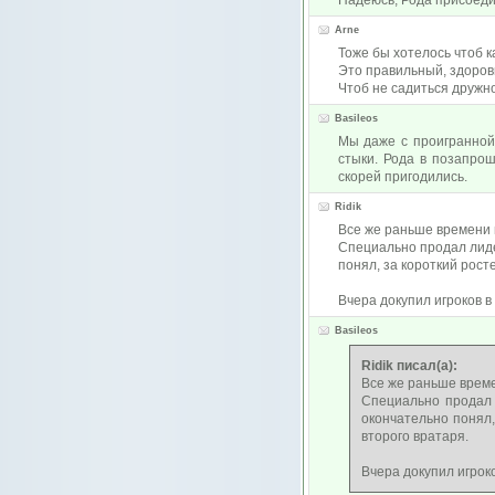
Надеюсь, Рода присоедин
Arne
Тоже бы хотелось чтоб к
Это правильный, здоро
Чтоб не садиться дружн
Basileos
Мы даже с проигранной
стыки. Рода в позапро
скорей пригодились.
Ridik
Все же раньше времени н
Специально продал лиде
понял, за короткий рост
Вчера докупил игроков в
Basileos
Ridik писал(а):
Все же раньше време
Специально продал 
окончательно понял
второго вратаря.
Вчера докупил игроко