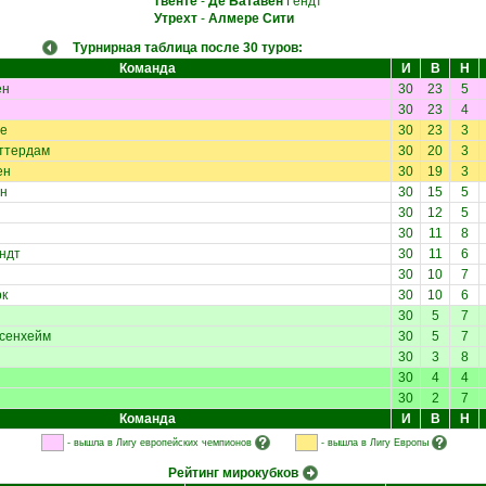
Твенте
-
Де Батавен
Гендт
Утрехт
-
Алмере Сити
Турнирная таблица после 30 туров:
Команда
И
В
Н
ен
30
23
5
30
23
4
е
30
23
3
ттердам
30
20
3
ен
30
19
3
н
30
15
5
30
12
5
30
11
8
ндт
30
11
6
30
10
7
к
30
10
6
30
5
7
сенхейм
30
5
7
30
3
8
30
4
4
30
2
7
Команда
И
В
Н
- вышла в Лигу европейских чемпионов
- вышла в Лигу Европы
Рейтинг мирокубков