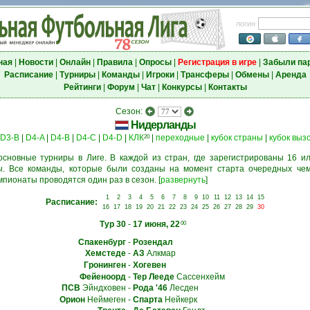
логин
ная
|
Новости
|
Онлайн
|
Правила
|
Опросы
|
Регистрация в игре
|
Забыли па
Расписание
|
Турниры
|
Команды
|
Игроки
|
Трансферы
|
Обмены
|
Аренда
Рейтинги
|
Форум
|
Чат
|
Конкурсы
|
Контакты
Сезон:
Нидерланды
D3-B
|
D4-A
|
D4-B
|
D4-C
|
D4-D
|
КЛК
|
переходные
|
кубок страны
|
кубок выз
20
основные турниры в Лиге. В каждой из стран, где зарегистрированы 16 ил
. Все команды, которые были созданы на момент старта очередных чем
мпионаты проводятся один раз в сезон.
[
развернуть
]
1
2
3
4
5
6
7
8
9
10
11
12
13
14
15
Расписание:
16
17
18
19
20
21
22
23
24
25
26
27
28
29
30
Тур 30
-
17 июня, 22
00
Спакенбург
-
Розендал
Хемстеде
-
АЗ
Алкмар
Гронинген
-
Хогевен
Фейеноорд
-
Тер Лееде
Сассенхейм
ПСВ
Эйндховен
-
Рода '46
Лесден
Орион
Неймеген
-
Спарта
Нейкерк