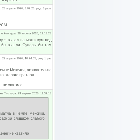
и привет...
: 28 апреля 2026, 3:02:26, ред. 3 раза
 РСМ
ле 7-го тура: 28 апреля 2026, 12:13:23
му я вывел на максимум под
ом бы вышли. Суперы бы там
: 29 апреля 2026, 10:24:05, ред. 1 раз
чемпе Мексики, окончательно
го второго вратаря.
г не хватило
ле 7-го тура: 29 апреля 2026, 11:37:18
матча в чемпе Мексики,
траф за слишком слабого
денег не хватило