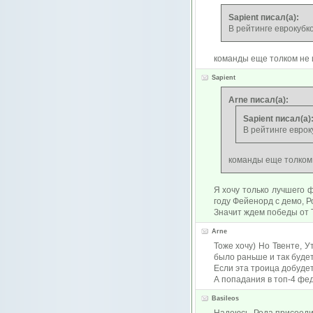
Sapient писал(а):
В рейтинге еврокубк
команды еще толком не 
Sapient
Arne писал(а):
Sapient писал(а)
В рейтинге еврок
команды еще толком 
Я хочу только лучшего 
году Фейенорд с демо, Р
Значит ждем победы от Т
Arne
Тоже хочу) Но Твенте, 
было раньше и так будет 
Если эта троица добудет 
А попадания в топ-4 фе
Basileos