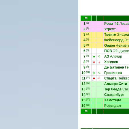
М
1
(1)
Рода '46
Лесд
2
(2)
Утрехт
3
(3)
Твенте
Энсхед
4
(4)
Фейеноорд
Ро
5
(5)
Орион
Неймег
6
(6)
ПСВ
Эйндхове
7
(8)
АЗ
Алкмар
+1
8
(7)
Хогевен
-1
9
(9)
Де Батавен
Ге
10
(11)
Гронинген
+1
11
(10)
Спарта
Нейкер
-1
12
(12)
Алмере Сити
13
(13)
Тер Лееде
Сас
14
(14)
Спакенбург
15
(15)
Хемстеде
16
(16)
Розендал
М