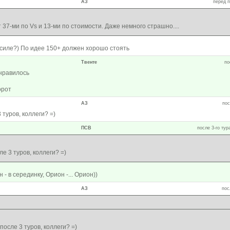
АЗ
перед п
37-ми по Vs и 13-ми по стоимости. Даже немного страшно....
 силе?) По идее 150+ должен хорошо стоять
Твенте
по
нравилось
орот
АЗ
пос
туров, коллеги? =)
ПСВ
после 3-го тур
е 3 туров, коллеги? =)
н - в серединку, Орион -... Орион))
АЗ
пос
осле 3 туров, коллеги? =)