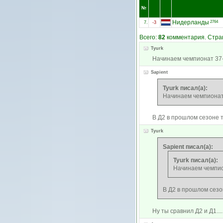
№
Нидерланды
2764
7.
-3
Всего:
82
комментария. Стран
Tyurk
Начинаем чемпионат 37-м
Sapient
Tyurk писал(а):
Начинаем чемпионат 
В Д2 в прошлом сезоне т
Tyurk
Sapient писал(а):
Tyurk писал(а):
Начинаем чемпион
В Д2 в прошлом сезон
Ну ты сравнил Д2 и Д1....