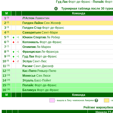
Гуд Лак
Форт-де-Франс
-
Полайс
Форт-
Турнирная таблица после 30 туро
М
Команда
1
(1)
Л'Аглон
Ламентин
2
(2)
Голден Лайон
Сен Жозеф
3
(3)
Голден Стар
Форт-де-Франс
4
(4)
Самаритьен
Сент-Мари
5
(6)
Юнион Спортив
Ле Робер
+1
6
(5)
Колониаль
Форт-де-Франс
-1
7
(7)
Олимпик
Ле-Марен
8
(9)
Францискан
Ле-Франсуа
+1
9
(10)
Гуд Лак
Форт-де-Франс
+1
10
(8)
Эспуа
Сент-Люс
-2
11
(11)
Расинг
Сент-Джозеф
12
(12)
Кас-Пило
Ривьер-Пило
13
(13)
Монесье
Сен Люси
14
(14)
Этуаль
Басс-Пойнт
15
(15)
Полайс
Форт-де-Франс
16
(16)
Белимуа
Форт-де-Франс
М
Команда
- вышла в Лигу чемпионов Америки
- 
Рейтинг мирокубко
Начало 77-