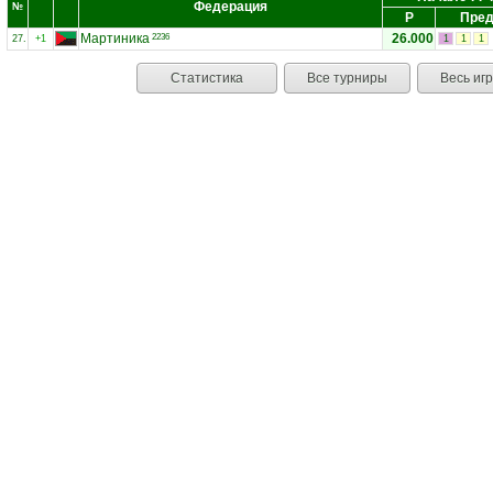
Федерация
№
Р
Пред
Мартиника
26.000
2236
27.
+1
1
1
1
Статистика
Все турниры
Весь иг