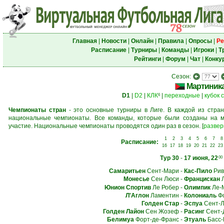
Главная
|
Новости
|
Онлайн
|
Правила
|
Опросы
|
Ре
Расписание
|
Турниры
|
Команды
|
Игроки
|
Т
Рейтинги
|
Форум
|
Чат
|
Конку
Сезон:
Мартиник
D1
|
D2
|
КЛК
|
переходные
|
кубок 
6
Чемпионаты стран
- это основные турниры в Лиге. В каждой из стран
национальные чемпионаты. Все команды, которые были созданы на м
участие. Национальные чемпионаты проводятся один раз в сезон.
[
развер
1
2
3
4
5
6
7
8
Расписание:
16
17
18
19
20
21
22
23
Тур 30
-
17 июня, 22
00
Самаритьен
Сент-Мари
-
Кас-Пило
Рив
Монесье
Сен Люси
-
Францискан
Л
Юнион Спортив
Ле Робер
-
Олимпик
Ле-
Л'Аглон
Ламентин
-
Колониаль
Фо
Голден Стар
-
Эспуа
Сент-
Голден Лайон
Сен Жозеф
-
Расинг
Сент-
Белимуа
Форт-де-Франс
-
Этуаль
Басс-