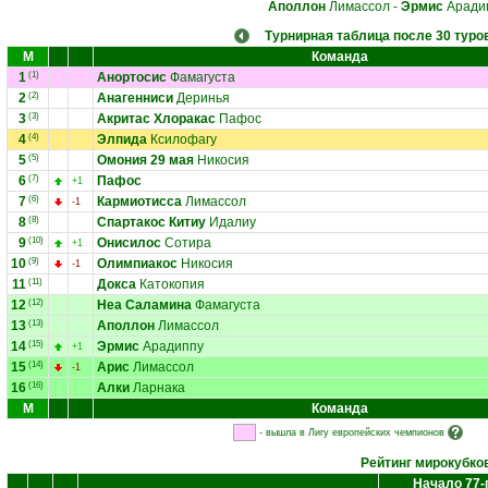
Аполлон
Лимассол
-
Эрмис
Аради
Турнирная таблица после 30 туро
М
Команда
1
(1)
Анортосис
Фамагуста
2
(2)
Анагенниси
Деринья
3
(3)
Акритас Хлоракас
Пафос
4
(4)
Элпида
Ксилофагу
5
(5)
Омония 29 мая
Никосия
6
(7)
Пафос
+1
7
(6)
Кармиотисса
Лимассол
-1
8
(8)
Спартакос Китиу
Идалиу
9
(10)
Онисилос
Сотира
+1
10
(9)
Олимпиакос
Никосия
-1
11
(11)
Докса
Катокопия
12
(12)
Неа Саламина
Фамагуста
13
(13)
Аполлон
Лимассол
14
(15)
Эрмис
Арадиппу
+1
15
(14)
Арис
Лимассол
-1
16
(16)
Алки
Ларнака
М
Команда
- вышла в Лигу европейских чемпионов
Рейтинг мирокубко
Начало 77-