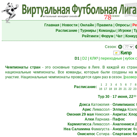
Главная
|
Новости
|
Онлайн
|
Правила
|
Опросы
|
Ре
Расписание
|
Турниры
|
Команды
|
Игроки
|
Т
Рейтинги
|
Форум
|
Чат
|
Конку
Сезон:
Кипр
D1
|
D2
|
КЛК
|
переходные
|
кубок 
6
Чемпионаты стран
- это основные турниры в Лиге. В каждой из стран
национальные чемпионаты. Все команды, которые были созданы на м
участие. Национальные чемпионаты проводятся один раз в сезон.
[
развер
1
2
3
4
5
6
7
8
Расписание:
16
17
18
19
20
21
22
23
Тур 30
-
17 июня, 22
00
Докса
Катокопия
-
Олимпиакос
Арис
Лимассол
-
Элпида
Ксил
Омония 29 мая
Никосия
-
Акритас Хло
Алки
Ларнака
-
Пафос
Кармиотисса
Лимассол
-
Анагенниси
Д
Неа Саламина
Фамагуста
-
Анортосис
Фа
Онисилос
Сотира
-
Спартакос Ки