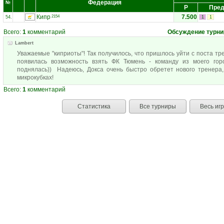
Федерация
№
Р
Пред
Кипр
7.500
2154
54.
1
1
Всего:
1
комментарий
Обсуждение турни
Lambert
Уважаемые "киприоты"! Так получилось, что пришлось уйти с поста тр
появилась возможность взять ФК Тюмень - команду из моего го
поднялась)) Надеюсь, Докса очень быстро обретет нового тренера,
микрокубках!
Всего:
1
комментарий
Статистика
Все турниры
Весь иг