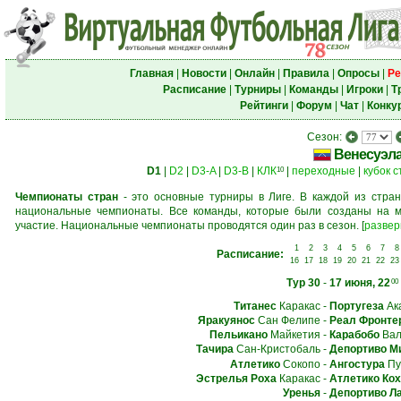
Главная
|
Новости
|
Онлайн
|
Правила
|
Опросы
|
Ре
Расписание
|
Турниры
|
Команды
|
Игроки
|
Т
Рейтинги
|
Форум
|
Чат
|
Конку
Сезон:
Венесуэл
D1
|
D2
|
D3-A
|
D3-B
|
КЛК
|
переходные
|
кубок 
10
Чемпионаты стран
- это основные турниры в Лиге. В каждой из стран
национальные чемпионаты. Все команды, которые были созданы на м
участие. Национальные чемпионаты проводятся один раз в сезон.
[
развер
1
2
3
4
5
6
7
8
Расписание:
16
17
18
19
20
21
22
23
Тур 30
-
17 июня, 22
00
Титанес
Каракас
-
Португеза
Ак
Яракуянос
Сан Фелипе
-
Реал Фронте
Пельикано
Майкетия
-
Карабобо
Вал
Тачира
Сан-Кристобаль
-
Депортиво М
Атлетико
Сокопо
-
Ангостура
Пу
Эстрелья Роха
Каракас
-
Атлетико Ко
Уренья
-
Депортиво Л