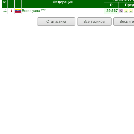
Федерация
№
Р
Пред
Венесуэла
29.667
2552
10.
-1
С
1
1
Статистика
Все турниры
Весь иг