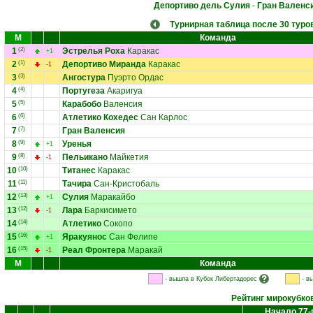
Депортиво дель Сулия
-
Гран Валенс
Турнирная таблица после 30 туро
М
Команда
1
(2)
Эстрелья Роха
Каракас
+1
2
(1)
Депортиво Миранда
Каракас
-1
3
(3)
Ангостура
Пуэрто Ордас
4
(4)
Португеза
Акаригуа
5
(5)
Карабобо
Валенсия
6
(6)
Атлетико Кохедес
Сан Карлос
7
(7)
Гран Валенсия
8
(9)
Уренья
+1
9
(8)
Пельикано
Майкетия
-1
10
(10)
Титанес
Каракас
11
(11)
Тачира
Сан-Кристобаль
12
(13)
Сулия
Маракайбо
+1
13
(12)
Лара
Баркисимето
-1
14
(14)
Атлетико
Сокопо
15
(16)
Яракуянос
Сан Фелипе
+1
16
(15)
Реал Фронтера
Маракай
-1
М
Команда
- вышла в Кубок Либертадорес
- в
Рейтинг мирокубко
Начало 77-