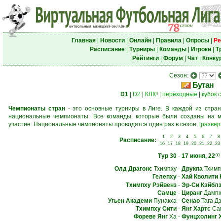
Главная
|
Новости
|
Онлайн
|
Правила
|
Опросы
|
Ре
Расписание
|
Турниры
|
Команды
|
Игроки
|
Т
Рейтинги
|
Форум
|
Чат
|
Конку
Сезон:
Бутан
D1
|
D2
|
КЛК
|
переходные
|
кубок 
4
Чемпионаты стран
- это основные турниры в Лиге. В каждой из стран
национальные чемпионаты. Все команды, которые были созданы на м
участие. Национальные чемпионаты проводятся один раз в сезон.
[
развер
1
2
3
4
5
6
7
8
Расписание:
16
17
18
19
20
21
22
23
Тур 30
-
17 июня, 22
00
Олд Драгонс
Тхимпху
-
Друкпа
Тхимп
Гелепху
-
Хай Кволити
Тхимпху Рэйвенз
-
Эр-Си Кэйбл
Самце
-
Циранг
Дампх
Угьен Академи
Пунакха
-
Сенао
Тага Дз
Тхимпху Сити
-
Янг Хартс
Сам
Фореве Янг
Ха
-
Фунцхолинг 