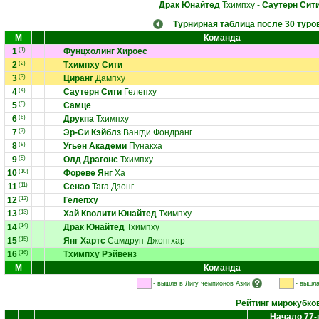
Драк Юнайтед
Тхимпху
-
Саутерн Сит
Турнирная таблица после 30 туро
М
Команда
1
(1)
Фунцхолинг Хироес
2
(2)
Тхимпху Сити
3
(3)
Циранг
Дампху
4
(4)
Саутерн Сити
Гелепху
5
(5)
Самце
6
(6)
Друкпа
Тхимпху
7
(7)
Эр-Си Кэйблз
Вангди Фондранг
8
(8)
Угьен Академи
Пунакха
9
(9)
Олд Драгонс
Тхимпху
10
(10)
Фореве Янг
Ха
11
(11)
Сенао
Тага Дзонг
12
(12)
Гелепху
13
(13)
Хай Кволити Юнайтед
Тхимпху
14
(14)
Драк Юнайтед
Тхимпху
15
(15)
Янг Хартс
Самдруп-Джонгхар
16
(16)
Тхимпху Рэйвенз
М
Команда
- вышла в Лигу чемпионов Азии
- вышла
Рейтинг мирокубко
Начало 77-