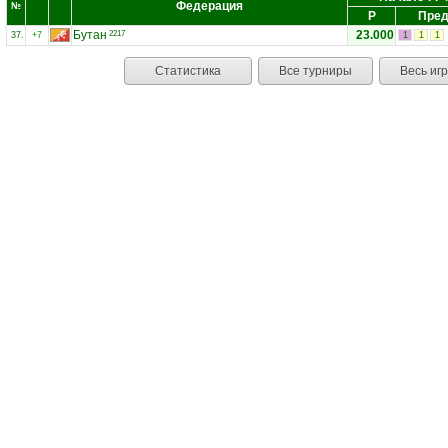
Федерация
№
Р
Пред
Бутан
23.000
2217
37.
+7
1
1
1
Статистика
Все турниры
Весь иг