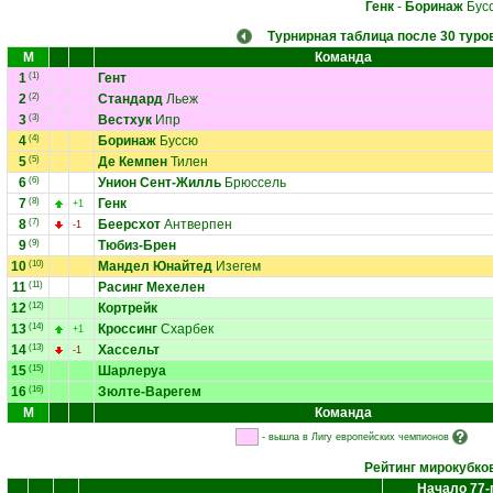
Генк
-
Боринаж
Бус
Турнирная таблица после 30 туро
М
Команда
1
(1)
Гент
2
(2)
Стандард
Льеж
3
(3)
Вестхук
Ипр
4
(4)
Боринаж
Буссю
5
(5)
Де Кемпен
Тилен
6
(6)
Унион Сент-Жилль
Брюссель
7
(8)
Генк
+1
8
(7)
Беерсхот
Антверпен
-1
9
(9)
Тюбиз-Брен
10
(10)
Мандел Юнайтед
Изегем
11
(11)
Расинг Мехелен
12
(12)
Кортрейк
13
(14)
Кроссинг
Схарбек
+1
14
(13)
Хассельт
-1
15
(15)
Шарлеруа
16
(16)
Зюлте-Варегем
М
Команда
- вышла в Лигу европейских чемпионов
Рейтинг мирокубко
Начало 77-