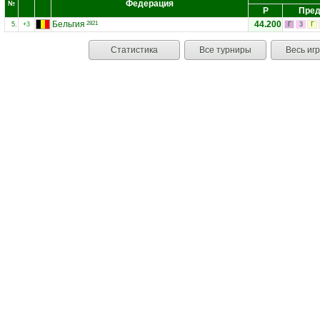
Федерация
№
Р
Пред
Бельгия
44.200
2821
5.
+3
Г
3
Г
Статистика
Все турниры
Весь иг