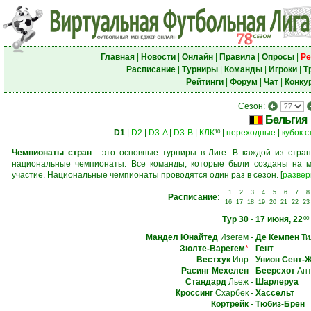
Главная
|
Новости
|
Онлайн
|
Правила
|
Опросы
|
Ре
Расписание
|
Турниры
|
Команды
|
Игроки
|
Т
Рейтинги
|
Форум
|
Чат
|
Конку
Сезон:
Бельгия
D1
|
D2
|
D3-A
|
D3-B
|
КЛК
|
переходные
|
кубок 
10
Чемпионаты стран
- это основные турниры в Лиге. В каждой из стран
национальные чемпионаты. Все команды, которые были созданы на м
участие. Национальные чемпионаты проводятся один раз в сезон.
[
развер
1
2
3
4
5
6
7
8
Расписание:
16
17
18
19
20
21
22
23
Тур 30
-
17 июня, 22
00
Мандел Юнайтед
Изегем
-
Де Кемпен
Ти
Зюлте-Варегем
*
-
Гент
Вестхук
Ипр
-
Унион Сент-
Расинг Мехелен
-
Беерсхот
Ант
Стандард
Льеж
-
Шарлеруа
Кроссинг
Схарбек
-
Хассельт
Кортрейк
-
Тюбиз-Брен