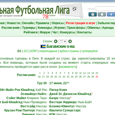
логин
ная
|
Новости
|
Онлайн
|
Правила
|
Опросы
|
Регистрация в игре
|
Забыли па
Расписание
|
Турниры
|
Команды
|
Игроки
|
Трансферы
|
Обмены
|
Аренда
Рейтинги
|
Форум
|
Чат
|
Конкурсы
|
Контакты
Сезон:
Багамские о-ва
D1
|
D2
|
КЛК
|
переходные
|
кубок страны
|
суперкубок
6
основные турниры в Лиге. В каждой из стран, где зарегистрированы 16 ил
. Все команды, которые были созданы на момент старта очередных чем
мпионаты проводятся один раз в сезон.
[
развернуть
]
1
2
3
4
5
6
7
8
9
10
11
12
13
14
15
Расписание:
16
17
18
19
20
21
22
23
24
25
26
27
28
29
30
Тур 30
-
17 июня, 22
00
Эйт Майл Рок Юнайтед
Хай Рок
-
Питер Кэмп
Эсквайерз Найтс
-
Джей Эс Джонсон Юнайтед
*
Сэйнт Майкл
Кларенс Таун
-
Беарс
Нассау
*
т Бей Юнайтед
Нью-Провиденс
-
Вестерн Уорриорс
Нью-Байт
Вестсайд
Нассау
-
Бланко Ювентус
Нассау
Крузан Рам Пантерс
Нассау
-
Квалити Суперстарс
Динамос
Нассау
-
КОБ
Нассау