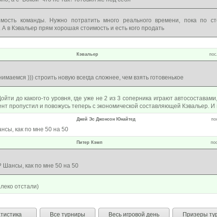
имость команды. Нужно потратить много реального времени, пока по с
 А в Кэвальер прям хорошая стоимость и есть кого продать
Кэвальер
пос
нимаемся ))) строить новую всегда сложнее, чем взять готовенькое
ойти до какого-то уровня, где уже не 2 из 3 соперника играют автосоставам
нт пропустил и повожусь теперь с экономической составляющей Кэвальер. И
Джей Эс Джонсон Юнайтед
по
сы, как по мне 50 на 50
Питер Кэмп
по
 Шансы, как по мне 50 на 50
леко отстали)
тистика
Все турниры
Весь игровой день
Призеры ту