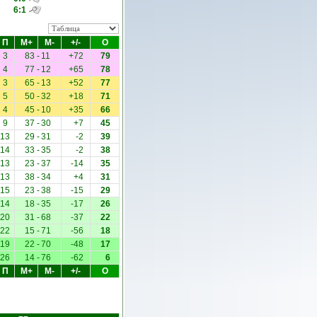
6:1
П
М+
М-
+/-
О
3
83
-
11
+72
79
4
77
-
12
+65
78
3
65
-
13
+52
77
5
50
-
32
+18
71
4
45
-
10
+35
66
9
37
-
30
+7
45
13
29
-
31
-2
39
14
33
-
35
-2
38
13
23
-
37
-14
35
13
38
-
34
+4
31
15
23
-
38
-15
29
14
18
-
35
-17
26
20
31
-
68
-37
22
22
15
-
71
-56
18
19
22
-
70
-48
17
26
14
-
76
-62
6
П
М+
М-
+/-
О