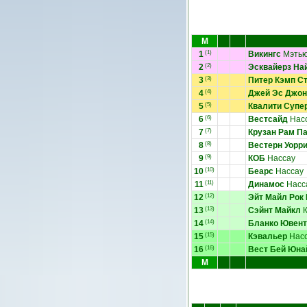
М
1
(1)
Викингс
Мэтью
2
(2)
Эсквайерз На
3
(3)
Питер Кэмп С
4
(4)
Джей Эс Джон
5
(5)
Квалити Супе
6
(6)
Вестсайд
Нас
7
(7)
Крузан Рам П
8
(8)
Вестерн Уорр
9
(9)
КОБ
Нассау
10
(10)
Беарс
Нассау
11
(11)
Динамос
Насс
12
(12)
Эйт Майл Рок
13
(13)
Сэйнт Майкл
К
14
(14)
Бланко Ювент
15
(15)
Кэвальер
Нас
16
(16)
Вест Бей Юна
М