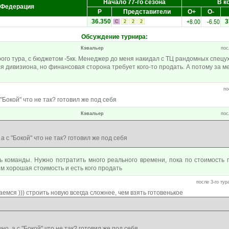
Начало 77-го сезона
В к
Федерация
Р
Представители
О+
О-
+8.00
-6.50
36.350
3
С
2
2
2
Обсуждение турнира
:
Кэвальер
пос
ого тура, с бюджетом -5кк. Менеджер до меня накидал с ТЦ рандомных спецух
 дивизиона, но финансовая сторона требует кого-то продать. А потому за м
по
"Бокой" что не так? готовил же под себя
Кэвальер
пос
а с "Бокой" что не так? готовил же под себя
ь команды. Нужно потратить много реального времени, пока по стоимость
ям хорошая стоимость и есть кого продать
после 3-го тур
аемся ))) строить новую всегда сложнее, чем взять готовенькое
о, а с "Бокой" что не так? готовил же под себя