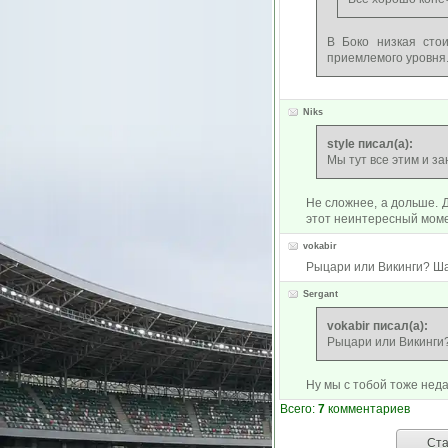
В Боко низкая сто
приемлемого уровня.
Niks
style писал(а):
Мы тут все этим и за
Не сложнее, а дольше. Д
этот неинтересный моме
vokabir
Рыцари или Викинги? Шан
Sergant
vokabir писал(а):
Рыцари или Викинги?
Ну мы с тобой тоже неда
Всего:
7
комментариев
Ста