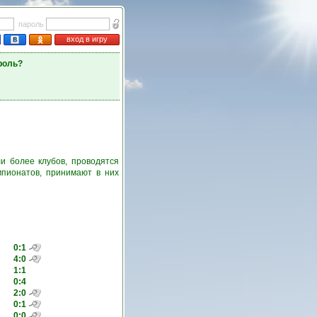
пароль
вход в игру
роль?
и более клубов, проводятся
пионатов, принимают в них
0:1
4:0
1:1
0:4
2:0
0:1
0:0