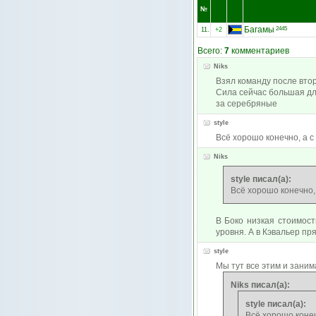
№
Багамы
2445
11.
+2
Всего:
7
комментариев
Niks
Взял команду после втор
Сила сейчас большая для
за серебряные
style
Всё хорошо конечно, а с 
Niks
style писал(а):
Всё хорошо конечно, 
В Боко низкая стоимост
уровня. А в Кэвальер пр
style
Мы тут все этим и заним
Niks писал(а):
style писал(а):
Всё хорошо конечн