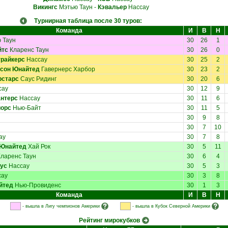
Викингс
Мэтью Таун
-
Кэвальер
Нассау
Турнирная таблица после 30 туров:
Команда
И
В
Н
 Таун
30
26
1
йтс
Кларенс Таун
30
26
0
трайкерс
Нассау
30
25
2
сон Юнайтед
Гавернерс Харбор
30
23
2
рстарс
Саус Ридинг
30
20
6
сау
30
12
9
антерс
Нассау
30
11
6
иорс
Нью-Байт
30
11
5
30
9
8
30
7
10
ау
30
7
8
 Юнайтед
Хай Рок
30
5
11
ларенс Таун
30
6
4
ус
Нассау
30
5
3
сау
30
3
8
йтед
Нью-Провиденс
30
1
3
Команда
И
В
Н
- вышла в Лигу чемпионов Америки
- вышла в Кубок Северной Америки
Рейтинг мирокубков