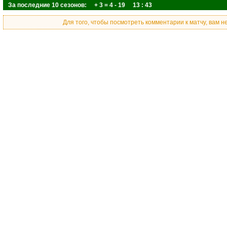
За последние 10 сезонов: + 3 = 4 - 19 13 : 43
Для того, чтобы посмотреть комментарии к матчу, вам 