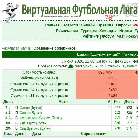
Главная
|
Новости
|
Онлайн
|
Правила
|
Опросы
|
Ре
Расписание
|
Турниры
|
Команды
|
Игроки
|
Т
Рейтинги
|
Форум
|
Чат
|
Конку
Результат матча
|
Сравнение соперников
Циранг
(Дампху, Бутан)*
-
Тхимпху
3 июня 2026, 22:00. Сезон 77. День 267. Ч
Прогноз погоды:
пасмурно, 6-
14°
. Стадион "
Циранг
"
Стоимость команд
896 млн.
4
Рейтинг силы команд
2668
Сумма сил 17-ти лучших игроков
3841
Сумма сил 14-ти лучших игроков
3462
Сумма сил 11-ти лучших игроков
2886
День
Матч
А
Рез
День
317
П
Самце (Бутан)
332
*
0:3
315
П
Сенао (Бутан)
330
1:2
313
В
Фунцхолинг Хироес (Бутан)
319
2:1
308
В
Янг Хартс (Бутан)
317
3:0
296
В
Олд Драгонс (Бутан)
315
2:0
Сез.
День
Дата
Соревнование