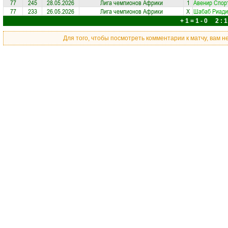
77
245
28.05.2026
Лига чемпионов Африки
1
Авенир Спор
77
233
26.05.2026
Лига чемпионов Африки
X
Шабаб Риади
+ 1 = 1 - 0 2 : 1
Для того, чтобы посмотреть комментарии к матчу, вам 