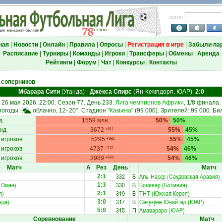
логин
ная
|
Новости
|
Онлайн
|
Правила
|
Опросы
|
Регистрация в игре
|
Забыли па
Расписание
|
Турниры
|
Команды
|
Игроки
|
Трансферы
|
Обмены
|
Аренда
Рейтинги
|
Форум
|
Чат
|
Конкурсы
|
Контакты
 соперников
Мбарара Сити
(Уганда)
-
Джекса Спирс
(Ян-Кемпдорп, ЮАР)
2:0
26 мая 2026, 22:00. Сезон 77. День 233.
Лига чемпионов Африки
, 1/8 финала.
погоды:
облачно, 12-
20°
. Стадион "
Какьека
" (99 000). Зрителей: 99 000. Би
д
1559 млн.
50%
50%
нд
3672
55%
45%
+611
 игроков
5295
55%
45%
+982
 игроков
4737
54%
46%
+712
 игроков
3989
54%
46%
+644
Матч
А
Рез
День
Матч
)
332
В
Аль-Насср (Саудовская Аравия)
2:1
 Оман)
330
В
Боливар (Боливия)
1:3
я)
319
В
ТНТ (Южная Корея)
2:1
нда)
317
В
Секухуне Юнайтед (ЮАР)
3:0
315
П
Амаварара (ЮАР)
5:0
Соревнование
Матч