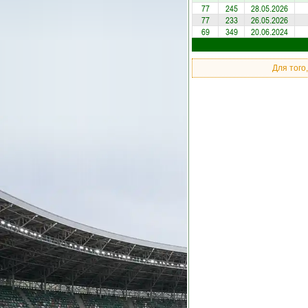
77
245
28.05.2026
77
233
26.05.2026
69
349
20.06.2024
Для того