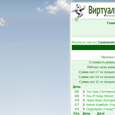
Глав
Результат матча
|
Сравнение
Прогноз 
Стоимость коман
Рейтинг силы кома
Сумма сил 17-ти лучших
Сумма сил 14-ти лучших
Сумма сил 11-ти лучших
День
332
В
Сан Хуан (Гватемала
330
П
Аль-Иттихад (Маскат,
319
В
Черно Море (Болгари
317
В
Кигези Хоумбойз (Уга
315
В
Ондупарака (Уганда)
*
Сез.
День
Дата