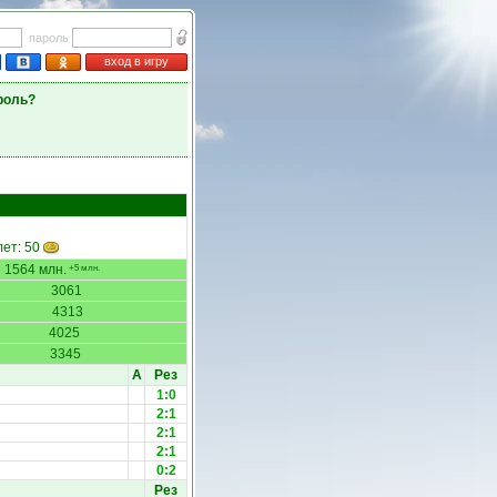
пароль
вход в игру
роль?
лет: 50
1564 млн.
+5 млн.
3061
4313
4025
3345
А
Рез
1:0
2:1
2:1
2:1
0:2
Рез