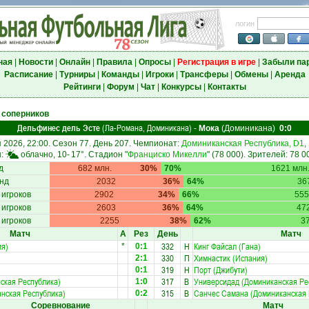
логин
ная
|
Новости
|
Онлайн
|
Правила
|
Опросы
|
Регистрация в игре
|
Забыли па
Расписание
|
Турниры
|
Команды
|
Игроки
|
Трансферы
|
Обмены
|
Аренда
Рейтинги
|
Форум
|
Чат
|
Конкурсы
|
Контакты
 соперников
Дельфинес дель Эсте
(Ла-Романа, Доминикана)
-
Мока
(Доминикана)
0:0
 2026, 22:00. Сезон 77. День 207. Чемпионат:
Доминиканская Республика, D1
,
ы:
облачно, 10-
17°
. Стадион "
Франциско Микелли
" (78 000). Зрителей: 78 0
д
682 млн.
30%
70%
1621 млн
нд
2032
36%
64%
36
 игроков
2902
34%
66%
555
 игроков
2603
36%
64%
47
 игроков
2255
38%
62%
3
Матч
А
Рез
День
Матч
ия)
332
Н
Кинг Файсал (Гана)
*
0:1
330
П
Химнастик (Испания)
2:1
319
Н
Порт (Джибути)
0:1
ская Республика)
317
В
Универсидад (Доминиканская Ре
1:0
нская Республика)
315
В
Санчес Самана (Доминиканская 
0:2
Соревнование
Матч