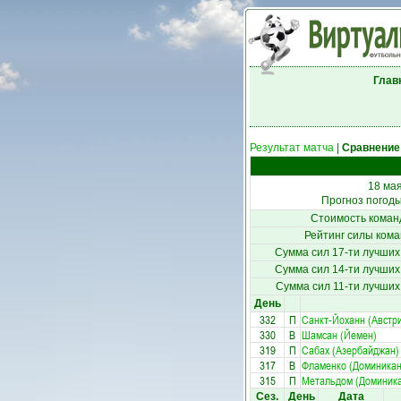
Глав
Результат матча
|
Сравнение
18 мая
Прогноз погод
Стоимость коман
Рейтинг силы кома
Сумма сил 17-ти лучших
Сумма сил 14-ти лучших
Сумма сил 11-ти лучших
День
332
П
Санкт-Йоханн (Австр
330
В
Шамсан (Йемен)
319
П
Сабах (Азербайджан)
317
В
Фламенко (Доминикан
315
П
Метальдом (Доминика
Сез.
День
Дата