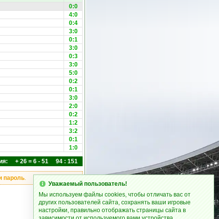
0:0
4:0
0:4
3:0
0:1
3:0
0:3
3:0
5:0
0:2
0:1
3:0
2:0
0:2
1:2
3:2
0:1
1:0
ия: + 26 = 6 - 51 94 : 151
и пароль
.
Уважаемый пользователь!
Мы используем файлы cookies, чтобы отличать вас от
других пользователей сайта, сохранять ваши игровые
настройки, правильно отображать страницы сайта в
зависимости от используемого вами устройства.