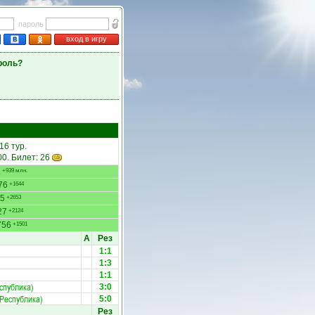
пароль
вход в игру
роль?
 16 тур.
00. Билет: 26
.
+939 млн.
76
+1644
5
+2653
27
+2124
756
+1501
А
Рез
1:1
1:3
1:1
спублика)
3:0
Республика)
5:0
Рез