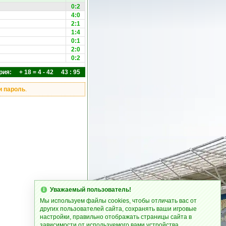
0:2
4:0
2:1
1:4
0:1
2:0
0:2
рия: + 18 = 4 - 42 43 : 95
и пароль
.
Уважаемый пользователь!
Мы используем файлы cookies, чтобы отличать вас от
других пользователей сайта, сохранять ваши игровые
настройки, правильно отображать страницы сайта в
зависимости от используемого вами устройства.