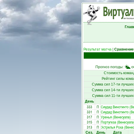
Глав
Результат матча
|
Сравнение
Прогноз погоды:
о
Стоимость коман
Рейтинг силы кома
Сумма сил 17-ти лучших
Сумма сил 14-ти лучших
Сумма сил 11-ти лучших
День
333
П
Сиудад Винотинто (В
331
П
Сиудад Винотинто (В
317
П
Уренья (Венесуэла)
315
П
Португеза (Венесуэла
313
П
Эстрелья Роха (Венес
Сез.
День
Дата