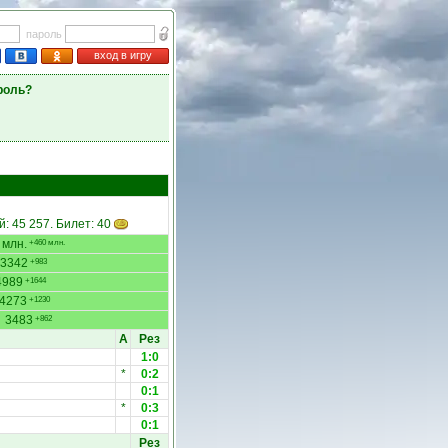
пароль
вход в игру
роль?
й: 45 257. Билет: 40
 млн.
+460 млн.
3342
+983
4989
+1644
4273
+1230
3483
+862
А
Рез
1:0
*
0:2
0:1
*
0:3
0:1
Рез