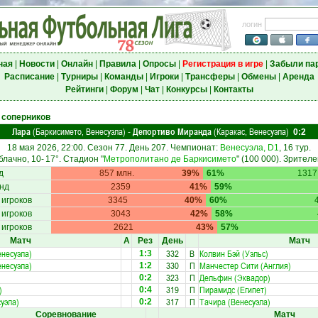
логин
ная
|
Новости
|
Онлайн
|
Правила
|
Опросы
|
Регистрация в игре
|
Забыли па
Расписание
|
Турниры
|
Команды
|
Игроки
|
Трансферы
|
Обмены
|
Аренда
Рейтинги
|
Форум
|
Чат
|
Конкурсы
|
Контакты
 соперников
Лара
(Баркисимето, Венесуэла)
Депортиво Миранда
(Каракас, Венесуэла)
-
0:2
18 мая 2026, 22:00. Сезон 77. День 207. Чемпионат:
Венесуэла, D1
, 16 тур.
блачно, 10-
17°
. Стадион "
Метрополитано де Баркисимето
" (100 000). Зрителе
д
857 млн.
39%
61%
1317
нд
2359
41%
59%
 игроков
3345
40%
60%
 игроков
3043
42%
58%
 игроков
2621
43%
57%
Матч
А
Рез
День
Матч
енесуэла)
332
В
Колвин Бэй (Уэльс)
1:3
енесуэла)
330
П
Манчестер Сити (Англия)
1:2
323
П
Дельфин (Эквадор)
0:2
)
319
П
Пирамидс (Египет)
0:4
уэла)
317
П
Тачира (Венесуэла)
0:2
Соревнование
Матч