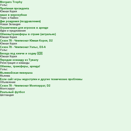
Morgans Troрhy
Уэльс
Приёмная президента
Южная Корея
наши в мирокубках
Теркс и Кайкос
Дни рождения (поздравления)
Новая Зеландия
Ограничения для игроков в аренде
Идеи и предложения
Обмены/трансферы в стране (актуально)
Южная Корея
Сезон 78 - Чемпионат Южная Корея, D2
Южная Корея
Сезон 78 - Чемпионат Уэльс, D3-A
Уэльс
Беседа под кимчи и соджу 🇰🇷
Южная Корея
Передам команду из Тувалу
Регистрация и команды
Обмены, трансферы, аренда!
Уэльс
Мьянмийская пивнушка
Мьянма
Если сайт игры недоступен и другие технические проблемы
Объявление
Сезон 78 - Чемпионат Монтсеррат, D2
Монтсеррат
Реальный футбол
Шотландия