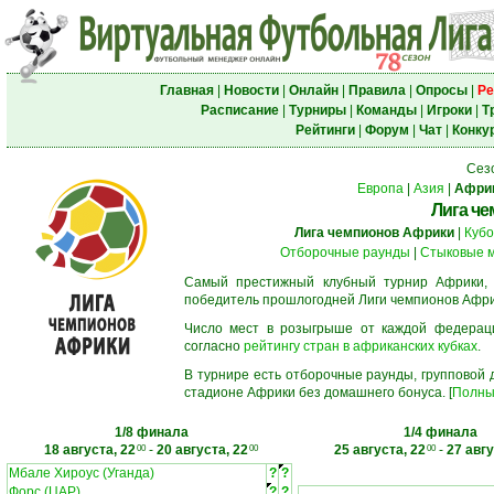
Главная
|
Новости
|
Онлайн
|
Правила
|
Опросы
|
Ре
Расписание
|
Турниры
|
Команды
|
Игроки
|
Т
Рейтинги
|
Форум
|
Чат
|
Конку
Сез
Европа
|
Азия
|
Афри
Лига ч
Лига чемпионов Африки
|
Кубо
Отборочные раунды
|
Стыковые 
Самый престижный клубный турнир Африки,
победитель прошлогодней Лиги чемпионов Афри
Число мест в розыгрыше от каждой федерац
согласно
рейтингу стран в африканских кубках
.
В турнире есть отборочные раунды, групповой
стадионе Африки без домашнего бонуса. [
Полны
1/8 финала
1/4 финала
18 августа, 22
-
20 августа, 22
25 августа, 22
-
27 авгу
00
00
00
Мбале Хироус (Уганда)
?
?
Форс (ЦАР)
?
?