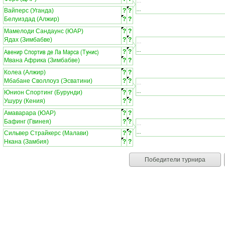
...
...
Вайперс (Уганда)
?
?
Белуиздад (Алжир)
?
?
Мамелоди Сандаунс (ЮАР)
?
?
Ядах (Зимбабве)
?
?
...
...
Авенир Спортив де Ла Марса (Тунис)
?
?
Мвана Африка (Зимбабве)
?
?
Колеа (Алжир)
?
?
Мбабане Своллоуз (Эсватини)
?
?
...
...
Юнион Спортинг (Бурунди)
?
?
Ушуру (Кения)
?
?
Амаварара (ЮАР)
?
?
Бафинг (Гвинея)
?
?
...
...
Сильвер Страйкерс (Малави)
?
?
Нкана (Замбия)
?
?
Победители турнира