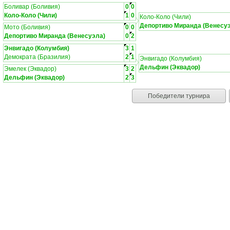
Боливар (Боливия)
0
0
Коло-Коло (Чили)
1
0
Коло-Коло (Чили)
Депортиво Миранда (Венесу
Мото (Боливия)
0
0
Депортиво Миранда (Венесуэла)
0
2
Энвигадо (Колумбия)
3
1
Демократа (Бразилия)
2
1
Энвигадо (Колумбия)
Дельфин (Эквадор)
Эмелек (Эквадор)
3
2
Дельфин (Эквадор)
2
3
Победители турнира