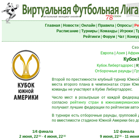
Главная
|
Новости
|
Онлайн
|
Правила
|
Опросы
|
Ре
Расписание
|
Турниры
|
Команды
|
Игроки
|
Т
Рейтинги
|
Форум
|
Чат
|
Конку
Сез
Европа
|
Азия
|
Афри
Кубок
Кубок Либертадорес
|
К
Отборочные раунды
|
Гр
Второй по престижности клубный турнир Южной
места второго плана в чемпионатах стран Южн
команды не участвуют в Кубке Либертадорес.
Число мест в розыгрыше от каждой федерац
согласно
рейтингу стран в южноамериканских
получают лучшие федерации по рейтингам автосос
В турнире есть отборочные раунды, групповой
по вместимости стадионе Южной Америки без до
1/4 финала
1/2 финала
2 июня, 22
-
4 июня, 22
9 июня, 22
-
11 июня
00
00
00