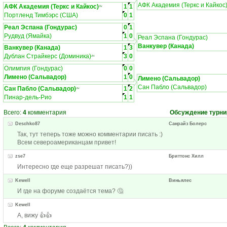
АФК Академия (Теркс и Кайкос
АФК Академия (Теркс и Кайкос)
1
1
ЛЧ
Портленд Тимбэрс (США)
0
1
Реал Эспана (Гондурас)
0
1
Рудвуд (Ямайка)
1
0
Реал Эспана (Гондурас)
Ванкувер (Канада)
Ванкувер (Канада)
1
3
Дублан Страйкерс (Доминика)
3
0
ЛЧ
Олимпия (Гондурас)
0
0
Лимено (Сальвадор)
1
0
Лимено (Сальвадор)
Сан Пабло (Сальвадор)
Сан Пабло (Сальвадор)
1
2
ЛЧ
Пинар-дель-Рио
1
1
Всего:
4
комментария
Обсуждение турни
Deschko87
Санрайз Болерс
Так, тут теперь тоже можно комментарии писать :)
Всем североамериканцам привет!
zse7
Бриттонс Хилл
Интересно где еще разрешат писать?))
Kewell
Виньялес
И где на форуме создаётся тема? 🤔
Kewell
А, вижу 👍👍