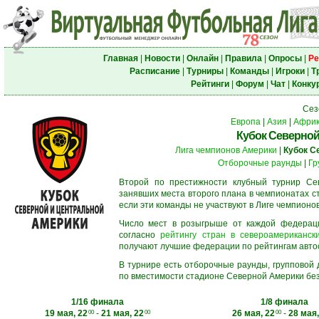
Главная
|
Новости
|
Онлайн
|
Правила
|
Опросы
|
Ре
Расписание
|
Турниры
|
Команды
|
Игроки
|
Т
Рейтинги
|
Форум
|
Чат
|
Конку
Сез
Европа
|
Азия
|
Афри
Кубок Северной
Лига чемпионов Америки
|
Кубок С
Отборочные раунды
|
Гр
Второй по престижности клубный турнир Сев
занявших места второго плана в чемпионатах с
если эти команды не участвуют в Лиге чемпионо
Число мест в розыгрыше от каждой федерац
согласно
рейтингу стран в североамерикански
получают лучшие федерации по рейтингам автосос
В турнире есть отборочные раунды, групповой
по вместимости стадионе Северной Америки без
1/16 финала
1/8 финала
19 мая, 22
-
21 мая, 22
26 мая, 22
-
28 мая,
00
00
00