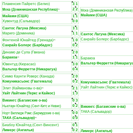
Плакенсия Пайретс (Белиз)
3
1
Мока (Доминиканская Республика)
2
2
Мока (Доминиканская Республика)
ЛЧ
Майами (США)
Майами (США)
1
1
Хувентуд (Сальвадор)
0
0
Сантос Лагуна (Мексика)
3
1
Мариго (Доминика)
1
1
Сантос Лагуна (Мексика)
Санрайз Болерс (Барбадос)
Фонтеной Юнайтед (Гренада)
1
0
ЛЧ
Санрайз Болерс (Барбадос)
0
2
Динамо де Сула (Гвиана)
2
0
Баракоа
1
1
ЛЧ
Баракоа
Вальтер Ферретти (Никарагу
Ювентуд (Кюрасао)
3
0
Вальтер Ферретти (Никарагуа)
0
4
Симко Каунти Роверс (Канада)
2
0
Комуникасьонс (Гватемала)
0
2
Комуникасьонс (Гватемала)
Уайт Лайтнин (Теркс и Кайкос)
Элит (Каймановы о-ва)
2
1
ЛЧ
Уайт Лайтнин (Теркс и Кайкос)
1
3
Викингс (Багамские о-ва)
0
3
Ньютаун Юнайтед (Сент-Китс и Невис)
0
2
Викингс (Багамские о-ва)
ТАКА (Сальвадор)
Норт Виллидж Рэмс (Бермудские о-ва)
0
0
ТАКА (Сальвадор)
0
0
ЛЧ
Биабоу Юнайтед (Сент-Винсент)
0
1
Лимерс (Ангилья)
0
2
Лимерс (Ангилья)