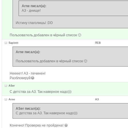
Arne писал(а):
АЗ - днище!
Истину глаголишь! :DD
Пользователь добавлен в чёрный список 🙂
Sapient
ПСВ
Arne писал(а):
Пользователь добавлен в чёрный список 🙂
Неееет! АЗ - печинен!
Разблокируй😂
ASer
С детства за АЗ. Так наверное надо)))
Arne
АЗ
ASer писал(а):
С детства за АЗ. Так наверное надо)))
Конечно! Проверка не пройдена! 😁