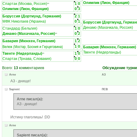
Олимпик (Лион, Франция)
Спартак (Москва, Россия)
1
0
ЛЧ
Олимпик (Лион, Франция)
0
3
Боруссия (Дортмунд, Германия)
2
1
МФК Николаев (Украина)
0
1
Боруссия (Дортмунд, Герман
Динамо (Махачкала, Россия)
Стандард (Бельгия)
1
0
Динамо (Махачкала, Россия)
0
2
ЛЧ
Бавария (Мюнхен, Германия)
1
2
Вележ (Мостар, Босния и Герцеговина)
1
0
Бавария (Мюнхен, Германия)
Твенте (Нидерланды)
Твенте (Нидерланды)
1
0
ЛЧ
Спартак (Трнава, Словакия)
0
0
Всего:
13
комментариев
Обсуждение турни
Arne
АЗ
АЗ - днище!
Sapient
ПСВ
Arne писал(а):
АЗ - днище!
Истину глаголишь! :DD
Arne
Sapient писал(а):