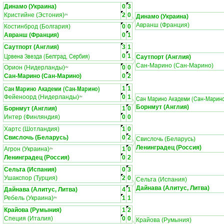
Динамо (Украина)
0
3
Кристийне (Эстония)
2
0
ЛЧ
Динамо (Украина)
Авранш (Франция)
Костинброд (Болгария)
0
0
Авранш (Франция)
0
1
Саутпорт (Англия)
3
1
Црвена Звезда (Белград, Сербия)
0
1
Саутпорт (Англия)
Сан-Марино (Сан-Марино)
Орион (Нидерланды)
0
0
ЛЧ
Сан-Марино (Сан-Марино)
0
2
Сан Марино Академи (Сан-Марино)
1
1
Фейеноорд (Нидерланды)
0
1
Сан Марино Академи (Сан-Марин
ЛЧ
Борнмут (Англия)
Борнмут (Англия)
1
0
Интер (Финляндия)
0
0
Хартс (Шотландия)
1
0
Свислочь (Беларусь)
0
2
Свислочь (Беларусь)
Ленинградец (Россия)
Агрон (Украина)
1
0
ЛЧ
Ленинградец (Россия)
0
2
Сельта (Испания)
0
3
Ушакспор (Турция)
2
0
Сельта (Испания)
Дайнава (Алитус, Литва)
Дайнава (Алитус, Литва)
4
1
Ребель (Украина)
1
1
ЛЧ
Крайова (Румыния)
1
2
Специя (Италия)
0
0
Крайова (Румыния)