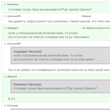
Fantomas
А почему только Арне высказывается?Где тренер Ориона?
Uranium235
Лебринг
Как думаете, когда в группе три соперника с чужой школой, это плюс ил
Андердог
зам.
Боруссия
(Дортмунд
если у соперников коэф.коллизий ниже, то в плюс
ну и и контрят ли тебя их стилевые или ты их тоже важно
Uranium235
Андердог писал(а):
если у соперников коэф.коллизий ниже, то в плюс
ну и и контрят ли тебя их стилевые или ты их тоже важно
Чет я не уверен что коэффициент коллизий набитый на игре чужой школ
Offworld
Fantomas писал(а):
А почему только Арне высказывается?Где тренер Ориона?
В ЛЧ.
Fantomas