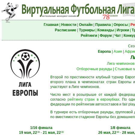
Главная
|
Новости
|
Онлайн
|
Правила
|
Опросы
|
Ре
Расписание
|
Турниры
|
Команды
|
Игроки
|
Т
Рейтинги
|
Форум
|
Чат
|
Конку
Сез
Европа
|
Азия
|
Афри
Л
Лига чемпионов
Отборочные раунды
|
Стыковые 
Второй по престижности клубный турнир Европ
второго плана в чемпионатах стран Европы и
участвуют в Лиге чемпионов.
Число мест в розыгрыше от каждой федерац
согласно
рейтингу стран в еврокубках
. По од
федерации по рейтингам автосоставов и fair play
В турнире есть отборочные раунды, групповой
по вместимости стадионе Европы без домашнего 
1/16 финала
1/8 финала
19 мая, 22
-
21 мая, 22
26 мая, 22
-
28 мая,
00
00
00