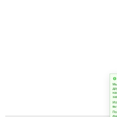
Мы
др
на
за
Ис
вы
По
фа